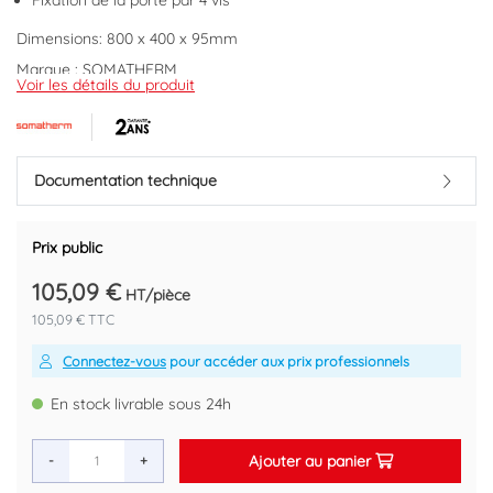
Fixation de la porte par 4 vis
Dimensions: 800 x 400 x 95mm
Marque : SOMATHERM
Voir les détails du produit
Code EAN : 3540730000453
Documentation technique
Prix public
105,09 €
HT/pièce
105,09 € TTC
Connectez-vous
pour accéder aux prix professionnels
En stock livrable sous 24h
Ajouter au panier
-
+