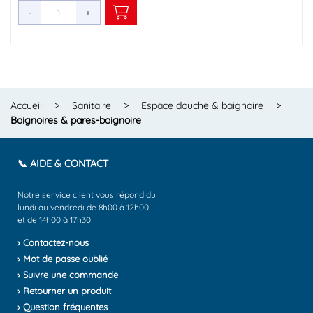
-
-
-
-
-
-
-
-
-
-
-
-
+
+
+
+
+
+
+
+
+
+
+
+
Accueil
>
Sanitaire
>
Espace douche & baignoire
>
Baignoires & pares-baignoire
📞 AIDE & CONTACT
Notre service client vous répond du
lundi au vendredi de 8h00 à 12h00
et de 14h00 à 17h30
› Contactez-nous
› Mot de passe oublié
› Suivre une commande
› Retourner un produit
› Question fréquentes