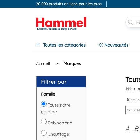
20 000 produits en ligne pour les pros
Ensemble, prenons un temps d'avance
Toutes les catégories
Nouveautés
Accueil
>
Marques
Tou
Filtrer par
144 ma
Famille
Reche
Toute notre
gamme
Robinetterie
A
B
Chauffage