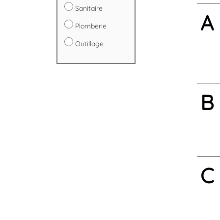
Sanitaire
A
Plomberie
Outillage
B
C