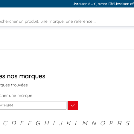
Livraison à J+1
, avant 13h*
Livraison of
tes nos marques
rques trouvées
rcher une marque
C
D
E
F
G
H
I
J
K
L
M
N
O
P
R
S