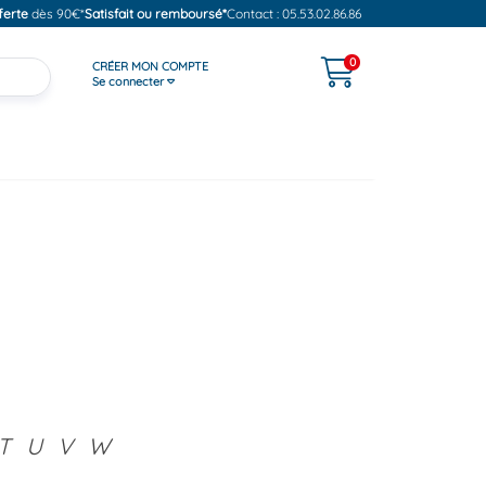
ferte
dès 90€*
Satisfait ou remboursé*
Contact : 05.53.02.86.86
0
CRÉER MON COMPTE
Se connecter
T
U
V
W