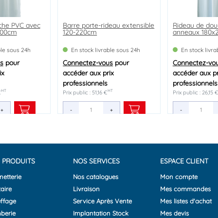
che PVC avec
Barre porte-rideau extensible
Rideau de dou
200cm
120-220cm
anneaux 180x
ble sous 24h
En stock livrable sous 24h
En stock livr
s
pour
Connectez-vous
pour
Connectez-vo
ix
accéder aux prix
accéder aux pr
professionnels
professionnels
HT
HT
€
Prix public : 51,16 €
Prix public : 26,15 
+
-
+
-
 PRODUITS
NOS SERVICES
ESPACE CLIENT
netterie
Nos catalogues
Mon compte
aire
Livraison
Mes commandes
ffage
Service Après Vente
Mes listes d'achat
berie
Implantation Stock
Mes devis