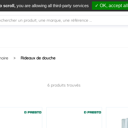
Livraison à J+1
, avant 13h*
Livraison of
 scroll,
you are allowing all third-party services
✓ OK, accept all
noire
>
Rideaux de douche
6 produits trouvés