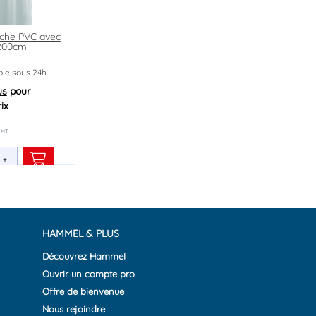
che PVC avec
200cm
able sous 24h
us
pour
ix
HT
€
+
HAMMEL & PLUS
Découvrez Hammel
Ouvrir un compte pro
Offre de bienvenue
Nous rejoindre