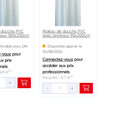
 douche PVC
Rideau de douche PVC
eaux 180x200cm
avec anneaux 90x200cm
 livrable sous 24h
Disponible approx. le
25/08/2026
z-vous
pour
Connectez-vous
pour
x prix
accéder aux prix
nels
professionnels
HT
26,15 €
HT
Prix public : 21,71 €
+
-
+