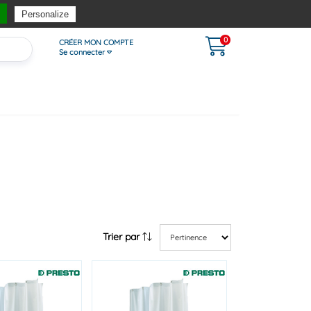
ferte
dès 90€*
Satisfait ou remboursé*
Contact : 05.53.02.86.86
Personalize
0
CRÉER MON COMPTE
Se connecter
Trier par