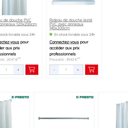
au de douche PVC
Rideau de douche lesté
 anneaux 120x200cm
PVC avec anneaux
140x200cm
stock livrable sous 24h
En stock livrable sous 24h
ectez-vous
pour
Connectez-vous
pour
er aux prix
accéder aux prix
ssionnels
professionnels
HT
HT
blic : 20,47 €
Prix public : 89,42 €
+
-
+