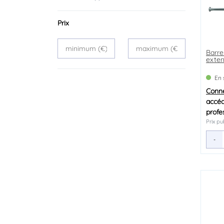
Prix
Barre
exten
En 
Conn
accéd
profe
Prix pu
-