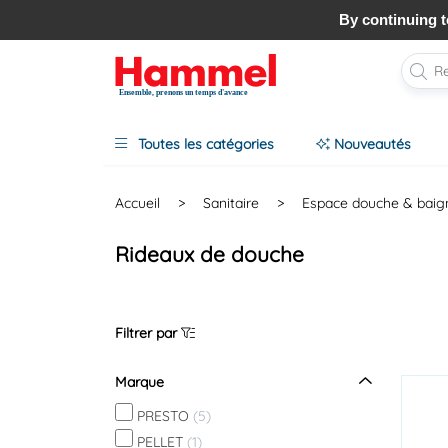
20 000 produits en ligne pour les pros
By continuing to
Ensemble, prenons un temps d'avance
Toutes les catégories
Nouveautés
Accueil
>
Sanitaire
>
Espace douche & baig
Rideaux de douche
Filtrer par
Marque
PRESTO
(5)
PELLET
(1)