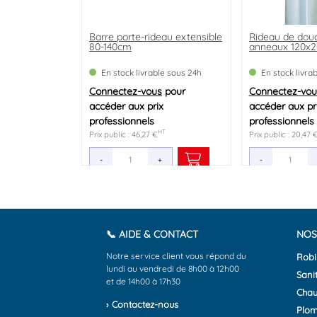
Barre porte-rideau extensible
Rideau de dou
80-140cm
anneaux 120x
En stock livrable sous 24h
En stock livra
Connectez-vous
pour
Connectez-vou
accéder aux prix
accéder aux pr
professionnels
professionnels
HT
Prix public : 46,27 €
Prix public : 20,47 
-
+
-
📞 AIDE & CONTACT
NOS
Notre service client vous répond du
Robi
lundi au vendredi de 8h00 à 12h00
Sanit
et de 14h00 à 17h30
Chau
› Contactez-nous
Plom