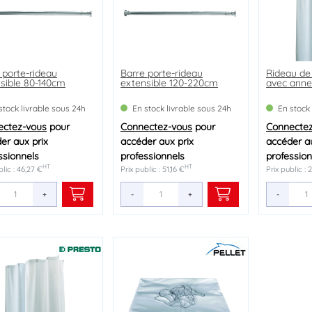
 porte-rideau
Barre porte-rideau
Rideau de
sible 80-140cm
extensible 120-220cm
avec ann
stock livrable sous 24h
En stock livrable sous 24h
En stock
ectez-vous
pour
Connectez-vous
pour
Connecte
er aux prix
accéder aux prix
accéder au
ssionnels
professionnels
profession
HT
HT
blic : 46,27 €
Prix public : 51,16 €
Prix public : 
+
-
+
-