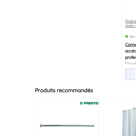
Ride
avec
En 
Conn
accéd
profe
Prix pu
-
Produits recommandés