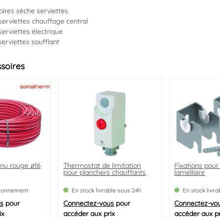
ires sèche serviettes
erviettes chauffage central
erviettes électrique
erviettes soufflant
ssoires
nu rouge ø16
ge à visser
Thermostat de limitation
Bouchon plein laiton nickelé
Fixations pour
Purgeur d'air 
pour planchers chauffants
lamellaire
brut à pointea
molette
sionnement
ble sous 24h
En stock livrable sous 24h
En stock livrable sous 24h
En stock livr
En stock livr
s
s
pour
pour
Connectez-vous
Connectez-vous
pour
pour
Connectez-vo
Connectez-vo
ix
ix
accéder aux prix
accéder aux prix
accéder aux pr
accéder aux pr