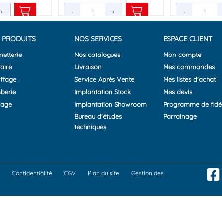
+
+
+
-
-
-
+
+
+
-
-
 PRODUITS
NOS SERVICES
ESPACE CLIENT
netterie
Nos catalogues
Mon compte
aire
Livraison
Mes commandes
ffage
Service Après Vente
Mes listes d'achat
berie
Implantation Stock
Mes devis
lage
Implantation Showroom
Programme de fidél
Bureau d'études
Parrainage
techniques
Confidentialité
CGV
Plan du site
Gestion des