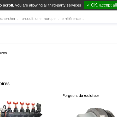
Livraison à J+1
, avant 13h*
Livraison of
 scroll,
you are allowing all third-party services
✓ OK, accept all
ires
oires
Purgeurs de radiateur