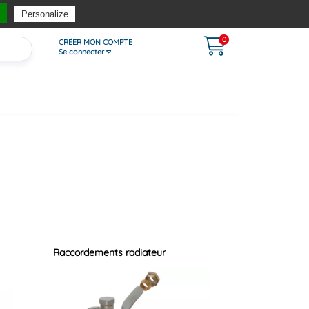
ferte
dès 90€*
Satisfait ou remboursé*
Contact : 05.53.02.86.86
Personalize
0
CRÉER MON COMPTE
Se connecter
Raccordements radiateur