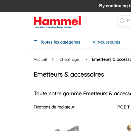
20 000 produits en ligne pour les pros
By continuing to
Ensemble, prenons un temps d'avance
Toutes les catégories
Nouveautés
Accueil
>
Chauffage
>
Emetteurs & accesso
Emetteurs & accessoires
Toute notre gamme Emetteurs & access
Fixations de radiateur
P.C.B.T