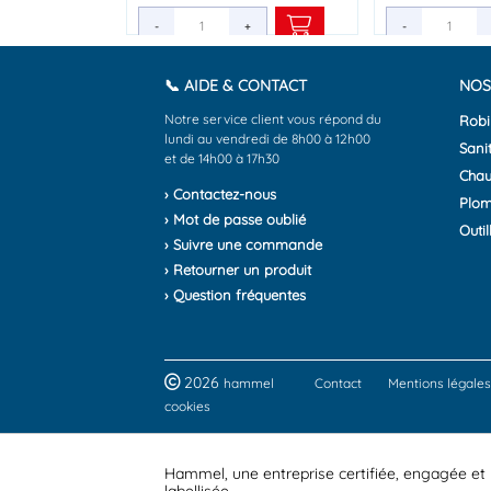
-
-
-
+
+
+
-
-
-
📞 AIDE & CONTACT
NOS
Notre service client vous répond du
Robi
lundi au vendredi de 8h00 à 12h00
Sanit
et de 14h00 à 17h30
Chau
› Contactez-nous
Plom
› Mot de passe oublié
Outil
› Suivre une commande
› Retourner un produit
› Question fréquentes
2026
hammel
Contact
Mentions légales
cookies
Hammel, une entreprise certifiée, engagée et
labellisée