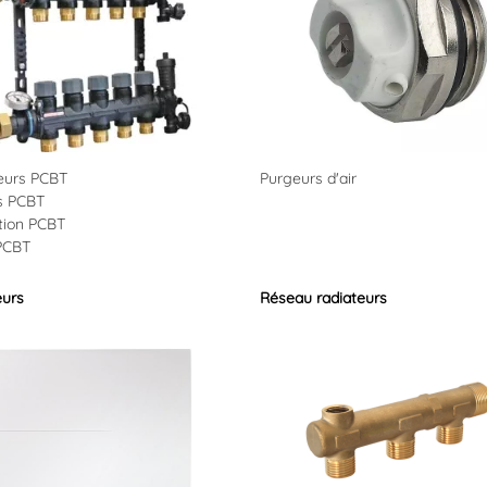
teurs PCBT
Purgeurs d'air
s PCBT
tion PCBT
PCBT
eurs
Réseau radiateurs