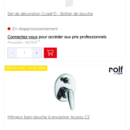
Set de décoration Cuadr'O - Boîtier de douche
En réapprovisionnement
Connectez-vous
pour accéder aux prix professionnels
HT
Prix public : 143,78 €
-
+
DÉSTOCKAGE - FIN DE SÉRIE
Mitigeur bain-douche à encastrer Access C2