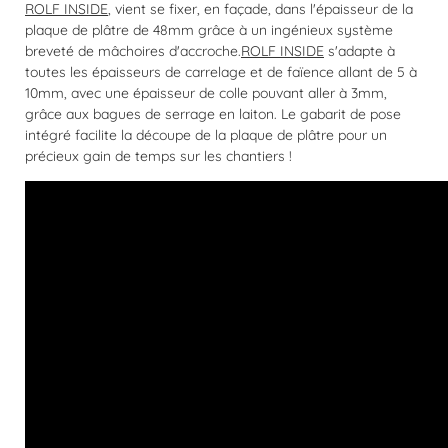
ROLF INSIDE
, vient se fixer, en façade, dans l'épaisseur de la
plaque de plâtre de 48mm grâce à un ingénieux système
breveté de mâchoires d'accroche.
ROLF INSIDE
s'adapte à
toutes les épaisseurs de carrelage et de faïence allant de 5 à
10mm, avec une épaisseur de colle pouvant aller à 3mm,
grâce aux bagues de serrage en laiton. Le gabarit de pose
intégré facilite la découpe de la plaque de plâtre pour un
précieux gain de temps sur les chantiers !