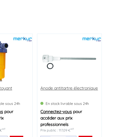
ttoyant
Anode antitartre électronique
able sous 24h
En stock livrable sous 24h
us
pour
Connectez-vous
pour
ix
accéder aux prix
professionnels
HT
HT
 €
Prix public : 117,09 €