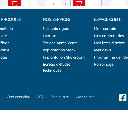
+
+
-
-
+
+
-
 PRODUITS
NOS SERVICES
ESPACE CLIENT
netterie
Nos catalogues
Mon compte
aire
Livraison
Mes commandes
ffage
Service Après Vente
Mes listes d'achat
berie
Implantation Stock
Mes devis
lage
Implantation Showroom
Programme de fidél
Bureau d'études
Parrainage
techniques
Confidentialité
CGV
Plan du site
Gestion des