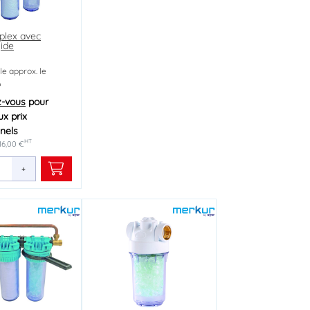
plex avec
gide
le approx. le
6
z-vous
pour
x prix
nels
HT
116,00 €
+