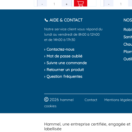
-
-
+
+
-
-
📞 AIDE & CONTACT
NOS
Notre service client vous répond du
Robi
lundi au vendredi de 8h00 à 12h00
Sanit
et de 14h00 à 17h30
Chau
› Contactez-nous
Plom
› Mot de passe oublié
Outil
› Suivre une commande
› Retourner un produit
› Question fréquentes
2026
hammel
Contact
Mentions légales
cookies
Hammel, une entreprise certifiée, engagée et
labellisée