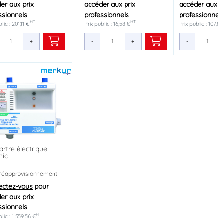
er aux prix
accéder aux prix
accéder aux 
ssionnels
professionnels
professionne
HT
HT
lic : 201,11 €
Prix public : 16,58 €
Prix public : 107
+
-
+
-
tartre électrique
nic
réapprovisionnement
ectez-vous
pour
er aux prix
ssionnels
HT
blic : 1 559,56 €