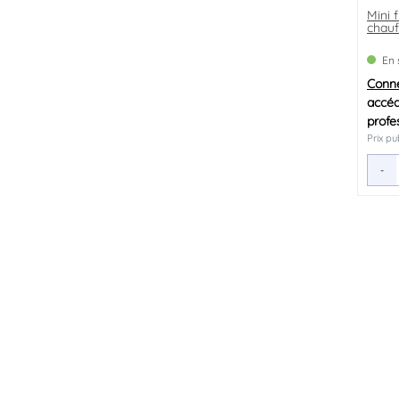
Mini f
chauf
En 
Conn
accéd
profe
Prix pub
-