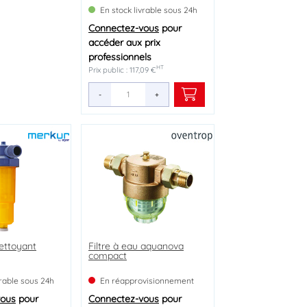
En stock livrable sous 24h
Connectez-vous
pour
accéder aux prix
professionnels
HT
Prix public : 117,09 €
-
+
nettoyant
Filtre à eau aquanova
compact
vrable sous 24h
En réapprovisionnement
vous
pour
Connectez-vous
pour