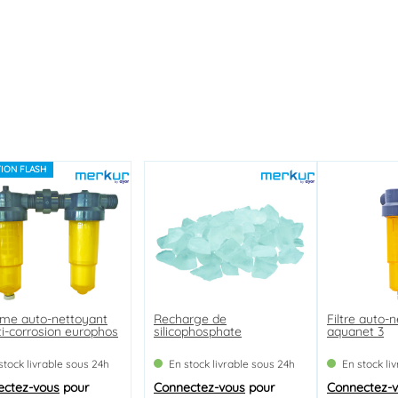
ION FLASH
me auto-nettoyant
Recharge de
Filtre auto-
ti-corrosion europhos
silicophosphate
aquanet 3
stock livrable sous 24h
En stock livrable sous 24h
En stock li
ectez-vous
pour
Connectez-vous
pour
Connectez-