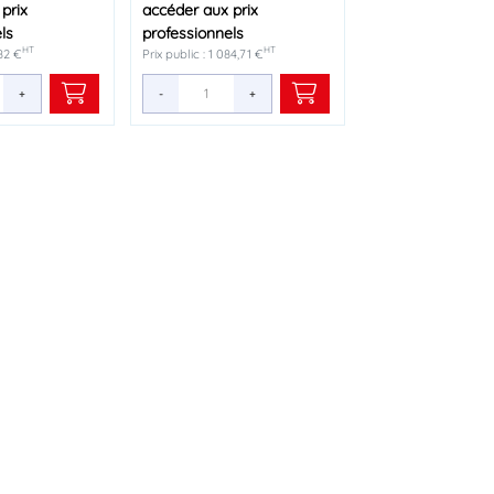
prix
accéder aux prix
ls
professionnels
HT
HT
,82 €
Prix public : 1 084,71 €
+
-
+