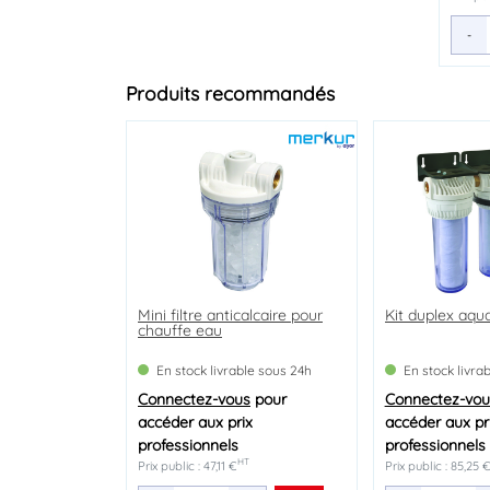
-
Produits recommandés
OPÉRATION FLASH
Mini filtre anticalcaire pour
système auto-nettoyant et
Kit duplex aq
Recharge de p
chauffe eau
anti-corrosion europhos
En stock livrable sous 24h
En stock livrable sous 24h
En stock livra
En stock livra
Connectez-vous
Connectez-vous
pour
pour
Connectez-vou
Connectez-vou
accéder aux prix
accéder aux prix
accéder aux pr
accéder aux pr
professionnels
professionnels
professionnels
professionnels
HT
HT
Prix public : 47,11 €
Prix public : 201,11 €
Prix public : 85,25 
Prix public : 12,73 €