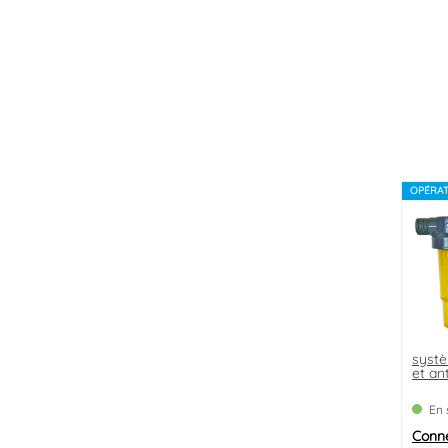
OPÉRAT
systè
et an
En 
Conn