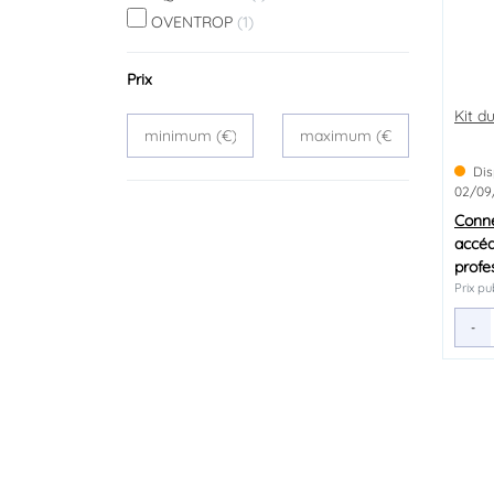
OVENTROP
(1)
Prix
Kit d
Dis
02/09
Conn
accéd
profe
Prix pu
-