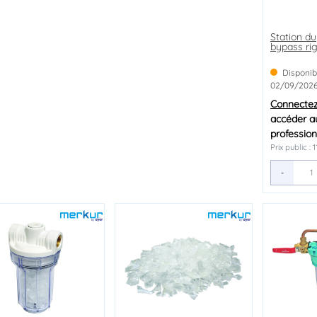
Station du
bypass ri
Disponib
02/09/202
Connecte
accéder au
profession
Prix public : 
-