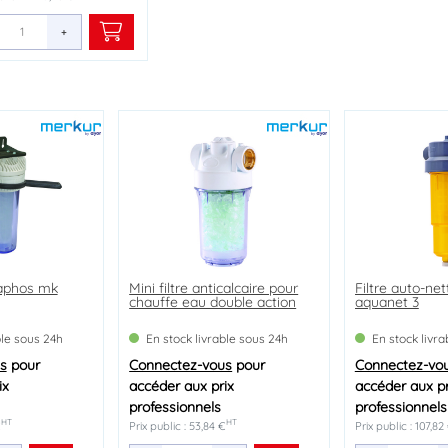
+
uaphos mk
olyphosphate
Mini filtre anticalcaire pour
Recharge de silicophosphate
Filtre auto-ne
chauffe eau double action
aquanet 3
ble sous 24h
ble sous 24h
En stock livrable sous 24h
En stock livrable sous 24h
En stock livr
s
s
pour
pour
Connectez-vous
Connectez-vous
pour
pour
Connectez-vo
ix
ix
accéder aux prix
accéder aux prix
accéder aux pr
professionnels
professionnels
professionnels
HT
HT
HT
HT
€
Prix public : 53,84 €
Prix public : 16,58 €
Prix public : 107,82