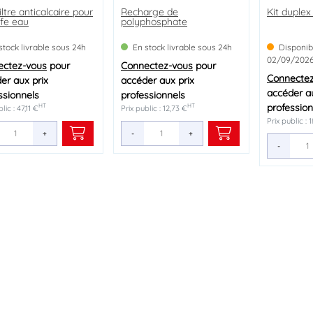
iltre anticalcaire pour
Recharge de
Kit duplex
fe eau
polyphosphate
stock livrable sous 24h
En stock livrable sous 24h
Disponib
02/09/202
ectez-vous
pour
Connectez-vous
pour
Connecte
er aux prix
accéder aux prix
accéder au
ssionnels
professionnels
profession
HT
HT
lic : 47,11 €
Prix public : 12,73 €
Prix public : 
+
-
+
-