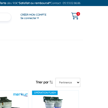
ferte
dès 90€*
Satisfait ou remboursé*
Contact : 05.53.02.86.86
0
CRÉER MON COMPTE
Se connecter
Trier par
OPÉRATION FLASH