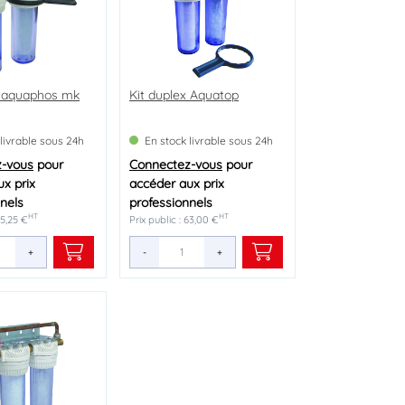
x aquaphos mk
Kit duplex Aquatop
 livrable sous 24h
En stock livrable sous 24h
z-vous
pour
Connectez-vous
pour
x prix
accéder aux prix
nels
professionnels
HT
HT
85,25 €
Prix public : 63,00 €
+
-
+