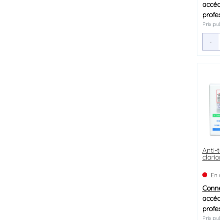
accéd
profe
Prix pub
-
Anti-
clario
En 
Conn
accéd
profe
Prix pu