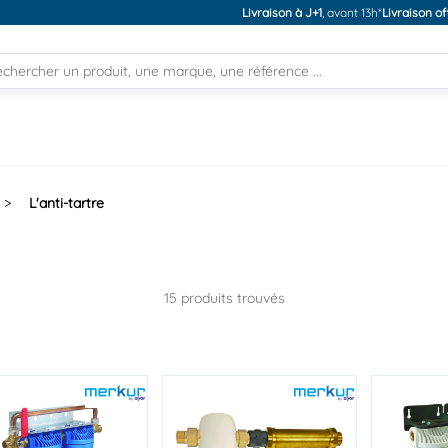
Livraison à J+1
, avant 13h*
Livraison of
>
L'anti-tartre
15 produits trouvés