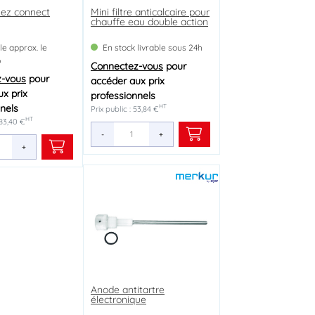
 ez connect
Mini filtre anticalcaire pour
chauffe eau double action
le approx. le
En stock livrable sous 24h
6
Connectez-vous
pour
z-vous
pour
accéder aux prix
x prix
professionnels
nels
HT
Prix public : 53,84 €
HT
183,40 €
-
+
+
Anode antitartre
électronique