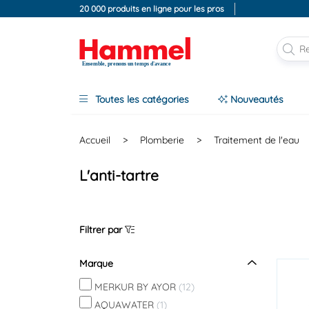
20 000 produits en ligne pour les pros
Ensemble, prenons un temps d'avance
Toutes les catégories
Nouveautés
Accueil
>
Plomberie
>
Traitement de l'eau
L'anti-tartre
Filtrer par
Marque
MERKUR BY AYOR
(12)
AQUAWATER
(1)