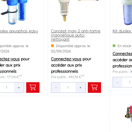
uplex aquaphos easy
Concept mag 2 anti-tartre
Kit duple
magnétique auto-
nettoyant
ponible approx. le
Disponible approx. le
En stock
/2026
02/09/2026
Connecte
ectez-vous
pour
Connectez-vous
pour
accéder au
er aux prix
accéder aux prix
profession
ssionnels
professionnels
Prix public : 
HT
HT
blic : 177,24 €
Prix public : 492,36 €
-
+
-
+