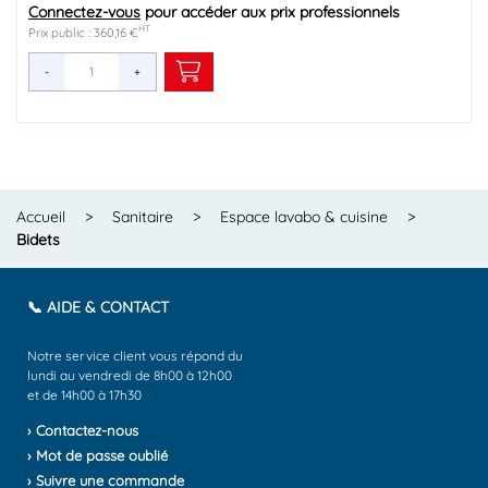
Connectez-vous
Connectez-vous
pour accéder aux prix professionnels
pour accéder aux prix professionnels
HT
HT
Prix public : 360,16 €
Prix public : 238,87 €
-
-
+
+
Accueil
>
Sanitaire
>
Espace lavabo & cuisine
>
Bidets
📞 AIDE & CONTACT
Notre service client vous répond du
lundi au vendredi de 8h00 à 12h00
et de 14h00 à 17h30
› Contactez-nous
› Mot de passe oublié
› Suivre une commande