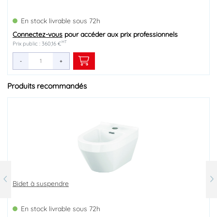
En stock livrable sous 72h
Connectez-vous
pour accéder aux prix professionnels
HT
Prix public : 360,16 €
-
+
Produits recommandés
Bidet à suspendre
Bâti-support de bidet mural
En stock livrable sous 72h
En stock livrable sous 72h