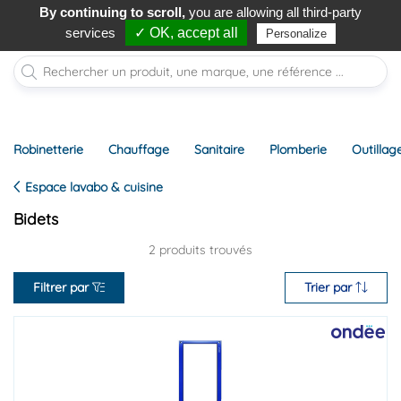
By continuing to scroll,
you are allowing all third-party
0
services
✓ OK, accept all
Personalize
Robinetterie
Chauffage
Sanitaire
Plomberie
Outillag
Espace lavabo & cuisine
Bidets
2 produits trouvés
Filtrer par
Trier par