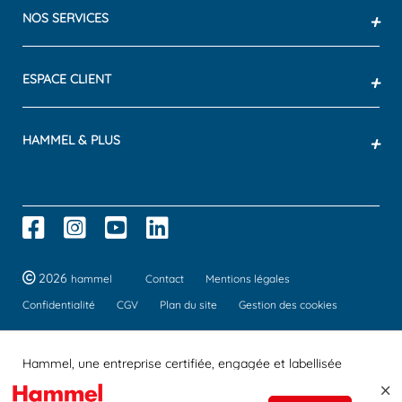
NOS SERVICES
+
ESPACE CLIENT
+
HAMMEL & PLUS
+
2026
hammel
Contact
Mentions légales
Confidentialité
CGV
Plan du site
Gestion des cookies
Hammel, une entreprise certifiée, engagée et labellisée