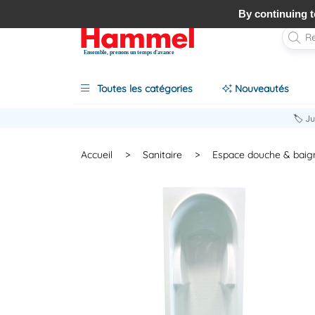
By continuing to
Ensemble, prenons un temps d'avance
Toutes les catégories
Nouveautés
🏷️ J
Accueil
>
Sanitaire
>
Espace douche & baig