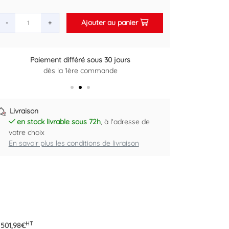
Ajouter au panier
-
+
Paiement différé sous 30 jours
Retour gratuit sous 14 jours
dès la 1ère commande
Plus d'informations ici
Livraison
en stock livrable sous 72h
, à l'adresse de
votre choix
En savoir plus les conditions de livraison
HT
:
501,98
€