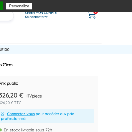
Personalize
0
CRÉER MON COMPTE
Se connecter
UE100
70x70cm
Prix public
326,20 €
HT/pièce
326,20 € TTC
Connectez-vous
pour accéder aux prix
professionnels
En stock livrable sous 72h