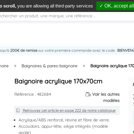
 scroll,
you are allowing all third-party services
✓ OK, accept all
usqu'à
200€ de remise
sur votre première commande avec le code :
BIENVEN
noire
>
Baignoires & pares-baignoire
>
Baignoire acrylique 1
Baignoire acrylique 170x70cm
Référence : 482684
Voir les autres
modèles
Retrouvez cet article en
page 222
de notre catalogue
Acrylique/ABS renforcé, résine et fibre de verre.
Accoudoirs, appui-tête, siège intégrés (modèle
angle).