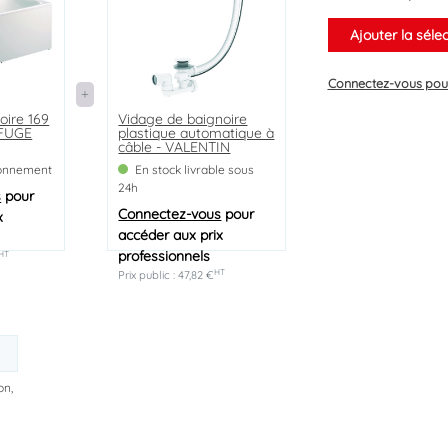
Ajouter la séle
Connectez-vous
pour
oire 169
Vidage de baignoire
FUGE
plastique automatique à
câble - VALENTIN
ionnement
En stock livrable sous
24h
s
pour
Connectez-vous
pour
x
accéder aux prix
professionnels
HT
HT
Prix public : 47,82 €
on,