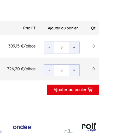
Prix HT
Ajouter au panier
Qt.
309,15 €
/pièce
0
-
+
326,20 €
/pièce
0
-
+
Ajouter au panier