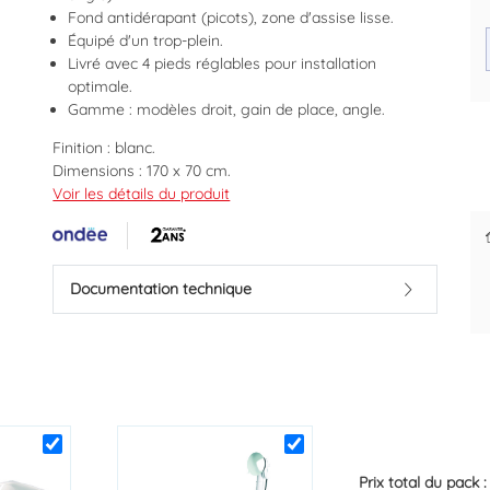
Fond antidérapant (picots), zone d'assise lisse.
Équipé d'un trop-plein.
Livré avec 4 pieds réglables pour installation
optimale.
Gamme : modèles droit, gain de place, angle.
Des prix justes et personnalisés
Finition : blanc.
pour les pros
Dimensions : 170 x 70 cm.
Baignoire en acrylique 3 mm renforcée de résine avec
Voir les détails du produit
fibre de verre 2 mm, pour une robustesse et une
facilité de pose.
Espace douche avec picots anti-dérapants, pour
assurer une sécurité sans faille.
Documentation technique
Espace siège avec 2 accoudoirs pré-formés.
Pose ajustable avec 4 pieds réglables pour une facilité
de pose.
Livrée sans tablier déclipsable assorti.
Marque : ONDEE
Code EAN : 3760000482684
Prix total du pack 