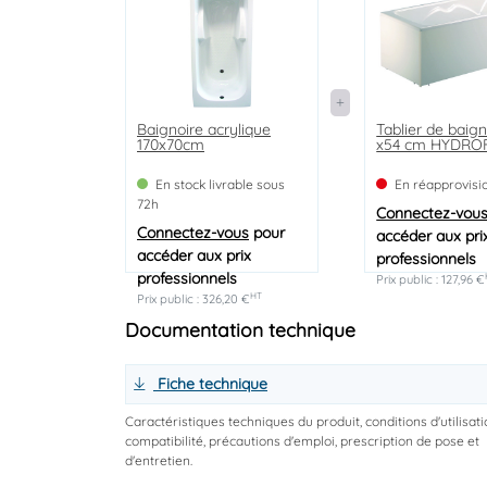
Baignoire acrylique
Tablier de baign
170x70cm
x54 cm HYDRO
En stock livrable sous
En réapprovis
72h
Connectez-vou
Connectez-vous
pour
accéder aux pri
accéder aux prix
professionnels
professionnels
Prix public : 127,96 €
HT
Prix public : 326,20 €
Documentation technique
Fiche technique
Caractéristiques techniques du produit, conditions d'utilisati
compatibilité, précautions d'emploi, prescription de pose et
d'entretien.