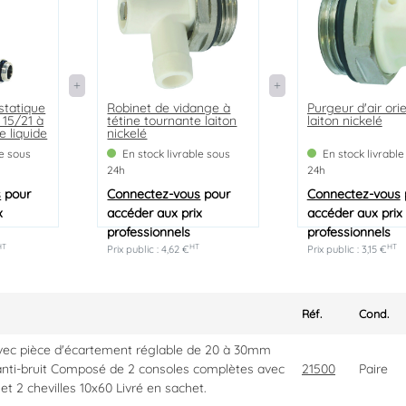
statique
Robinet de vidange à
Purgeur d'air ori
 15/21 à
tétine tournante laiton
laiton nickelé
e liquide
nickelé
le sous
En stock livrable sous
En stock livrable
24h
24h
s
pour
Connectez-vous
pour
Connectez-vous
x
accéder aux prix
accéder aux prix
professionnels
professionnels
HT
HT
HT
Prix public : 4,62 €
Prix public : 3,15 €
Réf.
Cond.
vec pièce d'écartement réglable de 20 à 30mm
nti-bruit Composé de 2 consoles complètes avec
21500
Paire
 et 2 chevilles 10x60 Livré en sachet.