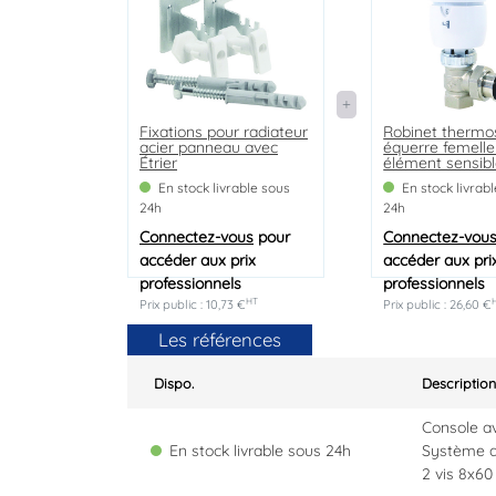
Fixations pour radiateur
Robinet thermo
acier panneau avec
équerre femelle
Étrier
élément sensibl
VT0,5
En stock livrable sous
En stock livrab
24h
24h
Connectez-vous
pour
Connectez-vou
accéder aux prix
accéder aux pri
professionnels
professionnels
HT
Prix public : 10,73 €
Prix public : 26,60 €
Les références
Dispo.
Description
Console a
En stock livrable sous 24h
Système a
2 vis 8x60