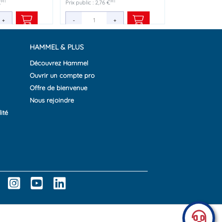
HT
HT
HT
HT
€
€
Prix public : 2,76 €
Prix public : 3,15 €
+
+
-
-
+
+
HAMMEL & PLUS
Découvrez Hammel
Ouvrir un compte pro
Offre de bienvenue
Nous rejoindre
ité