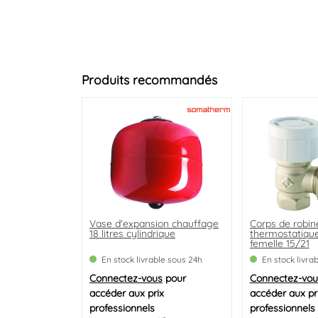
Produits recommandés
Vase d'expansion chauffage
Coude de réglage à visser
Robinet de vidange laiton
Corps de robin
Coude de régla
Mini filtre anti
18 litres cylindrique
femelle 15/21
brut M15/21 à boisseau et
thermostatiqu
femelle 15/21
chauffe eau
presse étouppe
femelle 15/21
En stock livrable sous 24h
En stock livrable sous 24h
En stock livrable sous 24h
En stock livra
En stock livra
En stock livra
Connectez-vous
Connectez-vous
Connectez-vous
pour
pour
pour
Connectez-vou
Connectez-vou
Connectez-vou
accéder aux prix
accéder aux prix
accéder aux prix
accéder aux pr
accéder aux pr
accéder aux pr
professionnels
professionnels
professionnels
professionnels
professionnels
professionnels