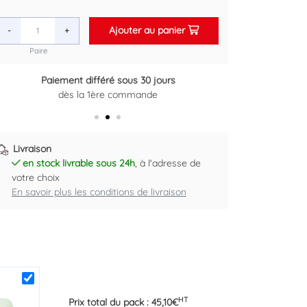
Ajouter au panier
-
+
Paire
Paiement différé sous 30 jours
Retour gratuit sous 14 jours
dès la 1ère commande
Plus d'informations ici
Livraison
en stock livrable sous 24h
, à l'adresse de
votre choix
En savoir plus les conditions de livraison
HT
Prix total du pack :
45,10
€