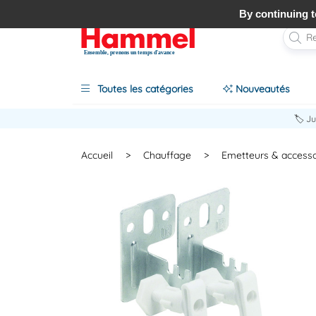
By continuing to
Ensemble, prenons un temps d'avance
Toutes les catégories
Nouveautés
🏷️ J
Accueil
>
Chauffage
>
Emetteurs & accesso