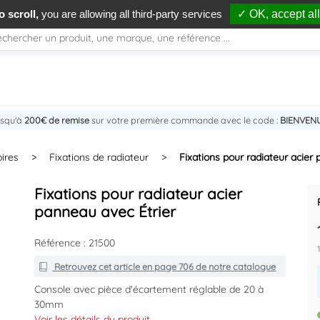
 scroll,
you are allowing all third-party services
✓ OK, accept all
usqu'à
200€ de remise
sur votre première commande avec le code :
BIENVEN
ires
>
Fixations de radiateur
>
Fixations pour radiateur acier
Fixations pour radiateur acier
panneau avec Étrier
Référence : 21500
Retrouvez cet article en
page 706
de notre catalogue
Console avec pièce d'écartement réglable de 20 à
30mm
Système anti-bruit
Voir les détails du produit