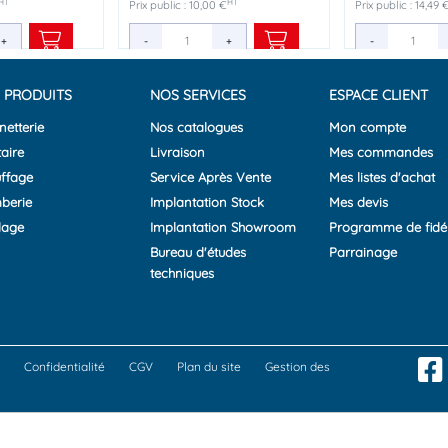
HT
HT
HT
HT
HT
HT
Prix public : 10,00 €
Prix public : 2,25 €
Prix public : 53,84 €
Prix public : 14,49 
Prix public : 94,24 
+
+
+
-
-
-
+
+
+
-
-
 PRODUITS
NOS SERVICES
ESPACE CLIENT
netterie
Nos catalogues
Mon compte
aire
Livraison
Mes commandes
ffage
Service Après Vente
Mes listes d'achat
berie
Implantation Stock
Mes devis
lage
Implantation Showroom
Programme de fidél
Bureau d'études
Parrainage
techniques
Confidentialité
CGV
Plan du site
Gestion des