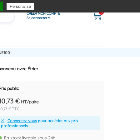
Personalize
0
CRÉER MON COMPTE
Se connecter
UE100
 panneau avec Étrier
Prix public
10,73 €
HT/paire
10,73 € TTC
Connectez-vous
pour accéder aux prix
professionnels
En stock livrable sous 24h