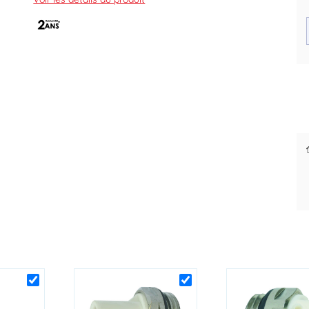
Composé de 2 consoles complètes avec 2 vis 8x60 et
2 chevilles 10x60
Livré en sachet.
Code EAN : 8028706012716
Des prix justes et personnalisés
pour les pros