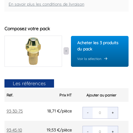
En savoir plus les conditions de livraison
Composez votre pack
Acheter les 3 produits
du pack
Voir la sélection
Les références
Réf.
Prix HT
Ajouter au panier
93-30-75
18,71 €
/pièce
-
+
93-45-10
19,53 €
/pièce
-
+