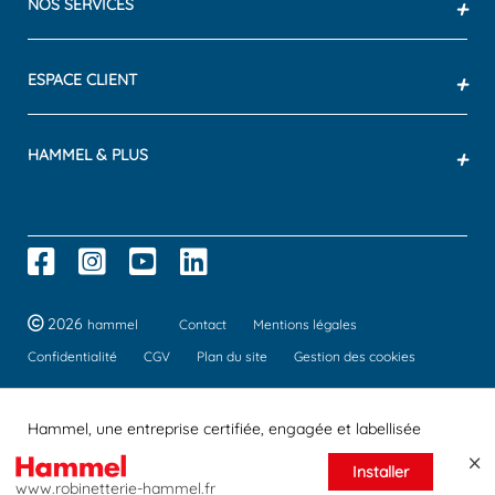
NOS SERVICES
+
ESPACE CLIENT
+
HAMMEL & PLUS
+
2026
hammel
Contact
Mentions légales
Confidentialité
CGV
Plan du site
Gestion des cookies
Hammel, une entreprise certifiée, engagée et labellisée
Installer
www.robinetterie-hammel.fr