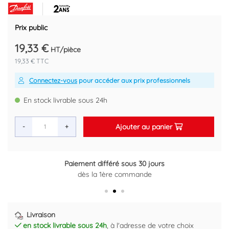
Référence fournisseur : 030F4916
Code EAN : 5702425017100
Prix public
19,33 €
HT/pièce
19,33 € TTC
Connectez-vous
pour accéder aux prix professionnels
En stock livrable sous 24h
Ajouter au panier
-
+
t différé sous 30 jours
Retour g
 la 1ère commande
Plus d
Livraison
en stock livrable sous 24h
, à l'adresse de votre choix