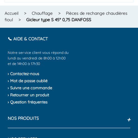
Accueil
>
Chauffage
>
Pièces de rechange chaudières
fioul
>
Gicleur type S 45° 0,75 DANFOSS
📞 AIDE & CONTACT
Notre service client vous répond du
lundi au vendredi de 8h00 à 12h00
et de 14h00 à 17h30
› Contactez-nous
› Mot de passe oublié
› Suivre une commande
› Retourner un produit
› Question fréquentes
NOS PRODUITS
+