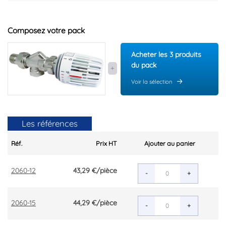
Marque : IMI-HEIMEIER
Code EAN : 3540730005564
Composez votre pack
Acheter les 3 produits
du pack
Voir la sélection
Les références
Réf.
Prix HT
Ajouter au panier
2060-12
43,29 €
/pièce
-
+
2060-15
44,29 €
/pièce
-
+