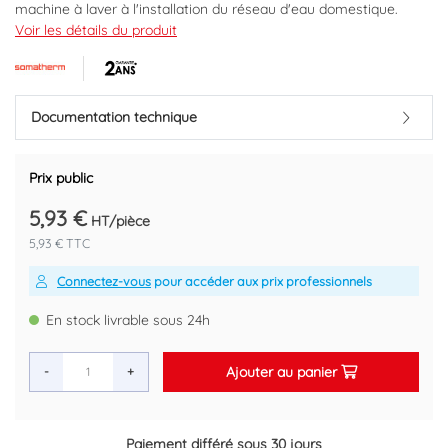
machine à laver à l'installation du réseau d'eau domestique.
Entrée Mâle 1/2"
Voir les détails du produit
Sortie Mâle 3/4".
Corps en laiton chromé normé CW617N pour une meilleure
durabilité dans le temps.
Croisillon en ABS issu de la filière recyclage (composant recyclé
Documentation technique
et recyclable) à finition chromée soignée et valorisante.
Normé ACS.
Prix public
Marque : SOMATHERM
Code EAN : 3540730017932
5,93 €
HT/pièce
5,93 € TTC
Connectez-vous
pour accéder aux prix professionnels
En stock livrable sous 24h
Ajouter au panier
-
+
Paiement différé sous 30 jours
Retour gratuit sous 14 jours