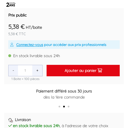
Prix public
5,38 €
HT/boite
5,38 € TTC
Connectez-vous
pour accéder aux prix professionnels
En stock livrable sous 24h
Ajouter au panier
-
+
1 Boite = 100 pièces
Paiement différé sous 30 jours
Retour gratuit sous 14 jours
dès la 1ère commande
Plus d'informations ici
Livraison
en stock livrable sous 24h
, à l'adresse de votre choix