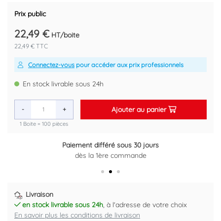
Code EAN : 3540733500301
Prix public
22,49 €
HT/boite
22,49 € TTC
Connectez-vous
pour accéder aux prix professionnels
En stock livrable sous 24h
Ajouter au panier
-
+
1 Boite = 100 pièces
Paiement différé sous 30 jours
Retour gratuit sous 14 jours
dès la 1ère commande
Plus d'informations ici
Livraison
en stock livrable sous 24h
, à l'adresse de votre choix
En savoir plus les conditions de livraison