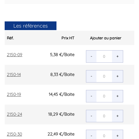
Les références
Réf.
Prix HT
Ajouter au panier
2150-09
5,38 €
/Boite
-
+
2150-14
8,33 €
/Boite
-
+
2150-19
14,45 €
/Boite
-
+
2150-24
18,29 €
/Boite
-
+
2150-30
22,49 €
/Boite
-
+