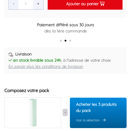
Ajouter au panier
-
+
sous 30 jours
Retour gratuit sous 14
commande
Plus d'informations 
Livraison
en stock livrable sous 24h
, à l'adresse de votre choix
En savoir plus les conditions de livraison
Composez votre pack
Acheter les 3 produits
du pack
Voir la sélection