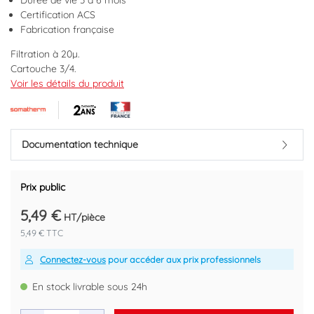
Durée de vie 3 à 6 mois
Certification ACS
Fabrication française
Filtration à 20µ.
Cartouche 3/4.
Durée de vie 6 mois.
Voir les détails du produit
Densité graduée de l'extérieur vers l'intérieur améliorant
l'efficacité de la filtration et conférant une grande rétention des
impuretés.
Fabriquée en France.
Documentation technique
Marque : SOMATHERM
Code EAN : 3700350803371
Prix public
5,49 €
HT/pièce
5,49 € TTC
Connectez-vous
pour accéder aux prix professionnels
En stock livrable sous 24h