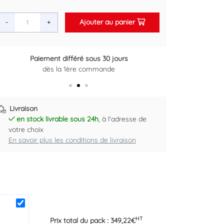
Ajouter au panier
-
+
Paiement différé sous 30 jours
Retour grat
dès la 1ère commande
Plus d'i
Livraison
en stock livrable sous 24h
, à l'adresse de
votre choix
En savoir plus les conditions de livraison
HT
Prix total du pack :
349,22
€