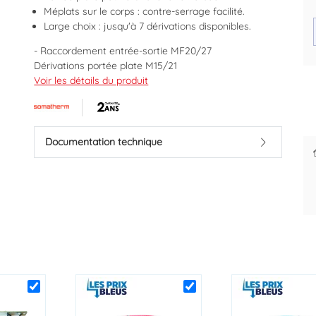
Méplats sur le corps : contre-serrage facilité.
Large choix : jusqu'à 7 dérivations disponibles.
- Raccordement entrée-sortie MF20/27
Dérivations portée plate M15/21
4 départs
Voir les détails du produit
Des prix justes et personnalisés
Raccordement 6 pans pour contre-serrage
pour les pros
Entraxe entre les départs : 50 mm
Corps monobloc laiton
Documentation technique
Marque : SOMATHERM
Code EAN : 3540730017574