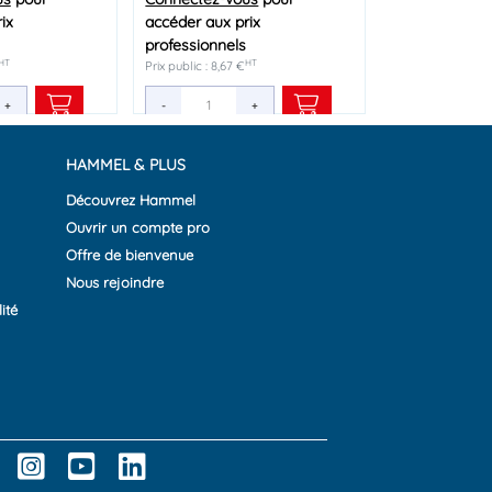
ix
ix
ix
accéder aux prix
accéder aux prix
accéder aux prix
professionnels
professionnels
professionnels
HT
HT
HT
HT
HT
HT
€
Prix public : 8,67 €
Prix public : 6,53 €
Prix public : 9,98 €
+
+
+
-
-
-
+
+
+
HAMMEL & PLUS
Découvrez Hammel
Ouvrir un compte pro
Offre de bienvenue
Nous rejoindre
ité