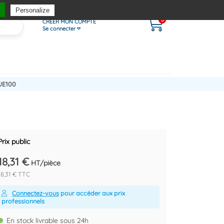
Personalize
0
CRÉER MON COMPTE
Se connecter
UE100
Prix public
18,31 €
HT/pièce
18,31 € TTC
Connectez-vous
pour accéder aux prix
professionnels
En stock livrable sous 24h