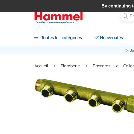
By continuing to
Ensemble, prenons un temps d'avance
Toutes les catégories
Nouveautés
🏷️ J
Accueil
>
Plomberie
>
Raccords
>
Colle