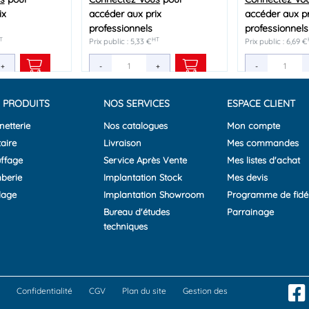
ix
ix
ix
accéder aux prix
accéder aux prix
accéder aux prix
accéder aux pr
accéder aux pr
accéder aux pr
professionnels
professionnels
professionnels
professionnels
professionnels
professionnels
T
HT
HT
HT
HT
HT
€
Prix public : 5,33 €
Prix public : 8,62 €
Prix public : 40,55 €
Prix public : 6,69 €
Prix public : 11,18 €
Prix public : 12,67 
+
+
+
-
-
-
+
+
+
-
-
-
 PRODUITS
NOS SERVICES
ESPACE CLIENT
netterie
Nos catalogues
Mon compte
aire
Livraison
Mes commandes
ffage
Service Après Vente
Mes listes d'achat
berie
Implantation Stock
Mes devis
lage
Implantation Showroom
Programme de fidél
Bureau d'études
Parrainage
techniques
Confidentialité
CGV
Plan du site
Gestion des