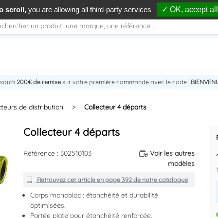
 scroll,
you are allowing all third-party services
✓ OK, accept all
usqu'à
200€ de remise
sur votre première commande avec le code :
BIENVEN
cteurs de distribution
>
Collecteur 4 départs
Collecteur 4 départs
Référence : 302510103
Voir les autres
modèles
Retrouvez cet article en
page 392
de notre catalogue
Corps monobloc : étanchéité et durabilité
optimisées.
Portée plate pour étanchéité renforcée.