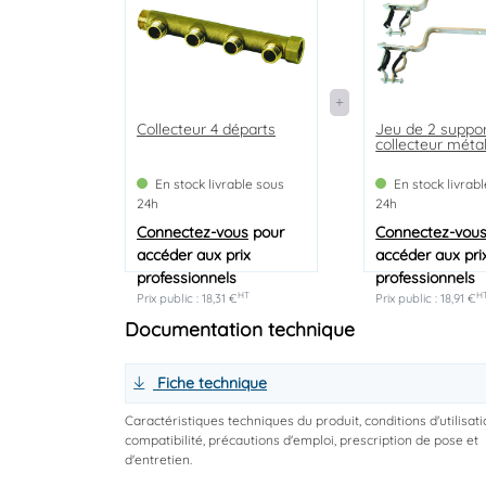
Collecteur 4 départs
Jeu de 2 suppo
collecteur méta
En stock livrable sous
En stock livrab
24h
24h
Connectez-vous
pour
Connectez-vou
accéder aux prix
accéder aux pri
professionnels
professionnels
HT
H
Prix public : 18,31 €
Prix public : 18,91 €
Documentation technique
Fiche technique
Caractéristiques techniques du produit, conditions d'utilisati
compatibilité, précautions d'emploi, prescription de pose et
d'entretien.