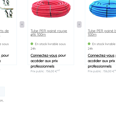
rts de
Tube PER gainé rouge
Tube PER gainé b
l
ø16 100m
100m
le sous
En stock livrable sous
En stock livrable
24h
24h
s
pour
Connectez-vous
pour
Connectez-vous
x
accéder aux prix
accéder aux prix
professionnels
professionnels
T
HT
H
Prix public : 156,00 €
Prix public : 156,00 €
on,