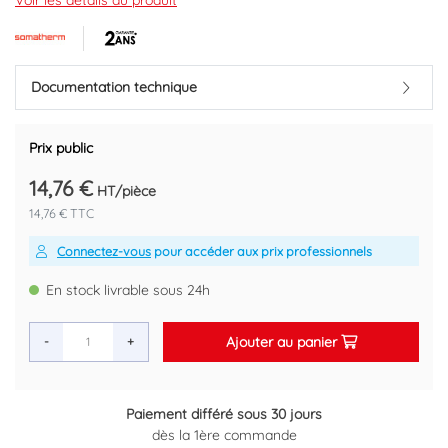
Voir les détails du produit
Marque : SOMATHERM
Code EAN : 3383951126287
Documentation technique
Prix public
14,76 €
HT/pièce
14,76 € TTC
Connectez-vous
pour accéder aux prix professionnels
En stock livrable sous 24h
Ajouter au panier
-
+
Paiement différé sous 30 jours
Ret
dès la 1ère commande