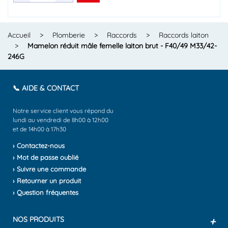
Accueil
>
Plomberie
>
Raccords
>
Raccords laiton
>
Mamelon réduit mâle femelle laiton brut - F40/49 M33/42-
246G
📞 AIDE & CONTACT
Notre service client vous répond du
lundi au vendredi de 8h00 à 12h00
et de 14h00 à 17h30
› Contactez-nous
› Mot de passe oublié
› Suivre une commande
› Retourner un produit
› Question fréquentes
NOS PRODUITS
+