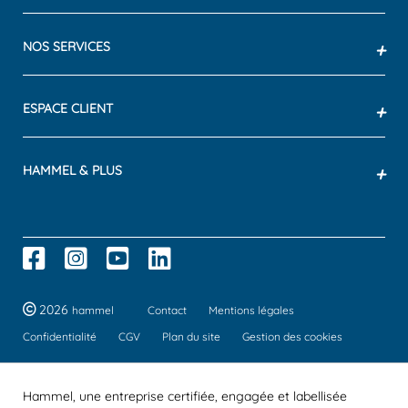
NOS SERVICES
+
ESPACE CLIENT
+
HAMMEL & PLUS
+
2026
hammel
Contact
Mentions légales
Confidentialité
CGV
Plan du site
Gestion des cookies
Hammel, une entreprise certifiée, engagée et labellisée