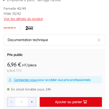
Empreinte 6 pans : serrage facilité.
Femelle 40/49
Mâle 33/42
Brut
Voir les détails du produit
Marque : SOMATHERM
Code EAN : 3383950080108
Documentation technique
Prix public
6,96 €
HT/pièce
6,96 € TTC
Connectez-vous
pour accéder aux prix professionnels
En stock livrable sous 24h
Ajouter au panier
-
+