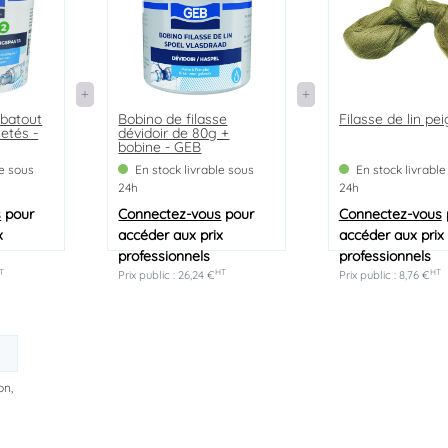
ebatout
Bobino de filasse
Filasse de lin pe
letés -
dévidoir de 80g +
bobine - GEB
le sous
En stock livrable sous
En stock livrable
24h
24h
s
pour
Connectez-vous
pour
Connectez-vous
x
accéder aux prix
accéder aux prix
professionnels
professionnels
T
HT
HT
Prix public : 26,24 €
Prix public : 8,76 €
on,