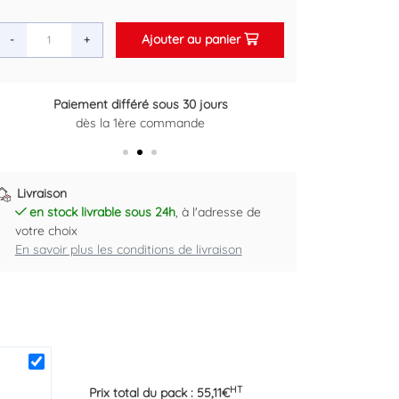
Ajouter au panier
-
+
ifféré sous 30 jours
Retour gratuit sous 14 j
a 1ère commande
Plus d'informations ic
Livraison
en stock livrable sous 24h
, à l'adresse de
votre choix
En savoir plus les conditions de livraison
HT
Prix total du pack :
55,11
€