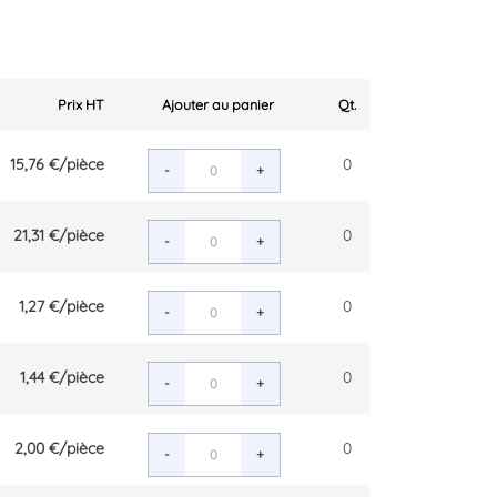
Prix HT
Ajouter au panier
Qt.
15,76 €
/pièce
0
-
+
21,31 €
/pièce
0
-
+
1,27 €
/pièce
0
-
+
1,44 €
/pièce
0
-
+
2,00 €
/pièce
0
-
+