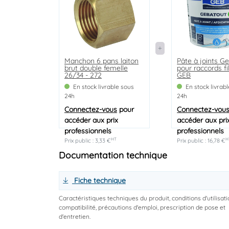
Manchon 6 pans laiton
Pâte à joints G
brut double femelle
pour raccords fi
26/34 - 272
GEB
En stock livrable sous
En stock livrab
24h
24h
Connectez-vous
pour
Connectez-vou
accéder aux prix
accéder aux pri
professionnels
professionnels
HT
H
Prix public : 3,33 €
Prix public : 16,78 €
Documentation technique
Fiche technique
Caractéristiques techniques du produit, conditions d'utilisati
compatibilité, précautions d'emploi, prescription de pose et
d'entretien.