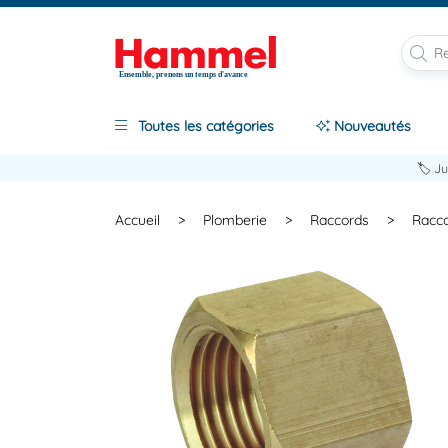
Ensemble, prenons un temps d'avance
Toutes les catégories
Nouveautés
🏷️ J
Accueil
>
Plomberie
>
Raccords
>
Racco