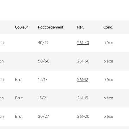
Couleur
Raccordement
Réf.
Cond.
on
40/49
261-40
pièce
on
50/60
261-50
pièce
on
Brut
12/17
261-12
pièce
on
Brut
15/21
261-15
pièce
on
Brut
20/27
261-20
pièce