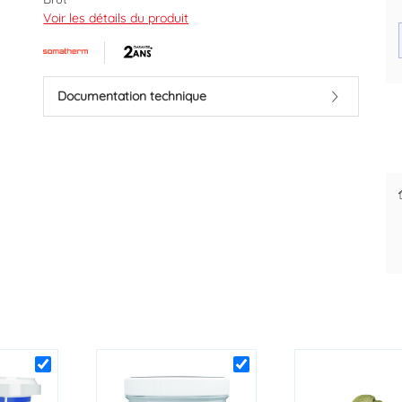
Voir les détails du produit
Marque : SOMATHERM
Code EAN : 3540733540017
Documentation technique
Des prix justes et personnalisés
Paiement d
pour les pros
dès l