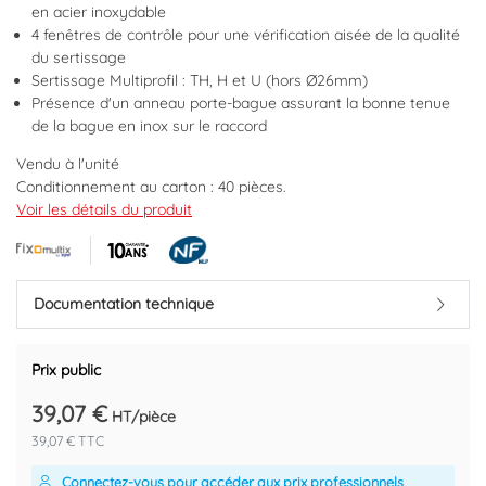
en acier inoxydable
4 fenêtres de contrôle pour une vérification aisée de la qualité
du sertissage
Sertissage Multiprofil : TH, H et U (hors Ø26mm)
Présence d'un anneau porte-bague assurant la bonne tenue
de la bague en inox sur le raccord
Vendu à l'unité
Conditionnement au carton : 40 pièces.
Multisertissage : U et TH.
Voir les détails du produit
Douille à sertir en acier inoxydable.
Corps laiton.
Triple joints toriques en EPDM haute résistance conforme à la
norme NF 545.
Documentation technique
Fenêtre de contrôle pour un positionnement correct du tube.
Marque : FIXOMULTIX BY AYOR
Prix public
Code EAN : 3540730062659
39,07 €
HT/pièce
39,07 € TTC
Connectez-vous
pour accéder aux prix professionnels