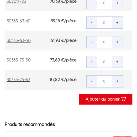
302011723
70,38 €
/pièce
-
+
30335-63-40
59,18 €
/pièce
-
+
30335-63-50
61,93 €
/pièce
-
+
30335-75-50
73,69 €
/pièce
-
+
30335-75-63
87,82 €
/pièce
-
+
Ajouter au panier
Produits recommandés