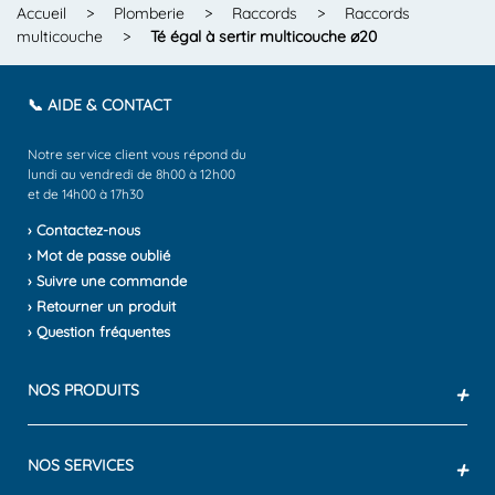
Accueil
>
Plomberie
>
Raccords
>
Raccords
multicouche
>
Té égal à sertir multicouche ø20
📞 AIDE & CONTACT
Notre service client vous répond du
lundi au vendredi de 8h00 à 12h00
et de 14h00 à 17h30
› Contactez-nous
› Mot de passe oublié
› Suivre une commande
› Retourner un produit
› Question fréquentes
NOS PRODUITS
+
NOS SERVICES
+