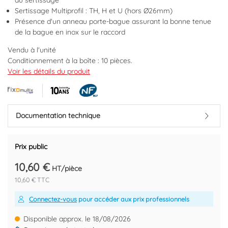
du sertissage
Sertissage Multiprofil : TH, H et U (hors Ø26mm)
Présence d'un anneau porte-bague assurant la bonne tenue
de la bague en inox sur le raccord
Vendu à l'unité
Conditionnement à la boîte : 10 pièces.
Multisertissage : U, H et TH.
Voir les détails du produit
Douille à sertir en acier inoxydable.
Système anti fuite.
Corps laiton.
Triple joints toriques en EPDM haute résistance conforme à la
Documentation technique
norme NF 545.
Fenêtre de contrôle pour un positionnement correct du tube.
Prix public
Marque : FIXOMULTIX BY AYOR
Code EAN : 3540737818594
10,60 €
HT/pièce
10,60 € TTC
Connectez-vous
pour accéder aux prix professionnels
Disponible approx. le 18/08/2026