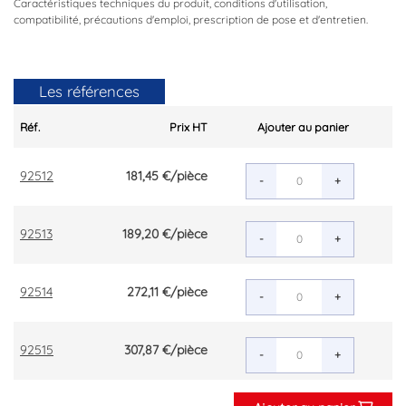
Caractéristiques techniques du produit, conditions d'utilisation,
compatibilité, précautions d'emploi, prescription de pose et d'entretien.
Les références
Réf.
Prix HT
Ajouter au panier
92512
181,45 €
/pièce
-
+
92513
189,20 €
/pièce
-
+
92514
272,11 €
/pièce
-
+
92515
307,87 €
/pièce
-
+