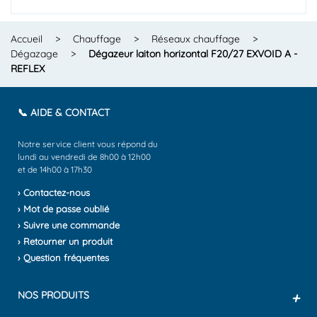
Accueil
>
Chauffage
>
Réseaux chauffage
>
Dégazage
>
Dégazeur laiton horizontal F20/27 EXVOID A -
REFLEX
📞 AIDE & CONTACT
Notre service client vous répond du
lundi au vendredi de 8h00 à 12h00
et de 14h00 à 17h30
› Contactez-nous
› Mot de passe oublié
› Suivre une commande
› Retourner un produit
› Question fréquentes
NOS PRODUITS
+