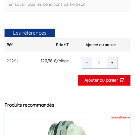
En savoir plus les conditions de livraison
Les références
Réf.
Prix HT
Ajouter au panier
22261
120,38 €
/pièce
-
+
Ajouter au panier
Produits recommandés