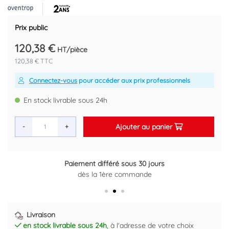
Tête du filtre en alliage d'aluminium
Indice de filtration filtre Siku : 50-75um.
Prix public
Marque : OVENTROP
Référence fournisseur : 212 22 61
120,38 €
HT/pièce
Code EAN : 4026755151701
120,38 € TTC
Connectez-vous
pour accéder aux prix professionnels
En stock livrable sous 24h
Ajouter au panier
-
+
Paiement différé sous 30 jours
Retour gratuit sous 14 jours
dès la 1ère commande
Plus d'informations ici
Livraison
en stock livrable sous 24h
, à l'adresse de votre choix