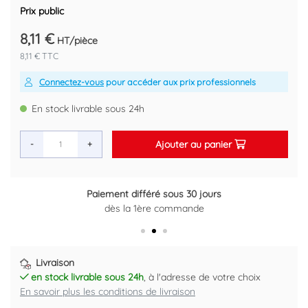
Prix public
8,11 €
HT/pièce
8,11 € TTC
Connectez-vous
pour accéder aux prix professionnels
En stock livrable sous 24h
Ajouter au panier
-
+
Paiement différé sous 30 jours
Retour gratuit sous 14 jours
dès la 1ère commande
Plus d'informations ici
Livraison
en stock livrable sous 24h
, à l'adresse de votre choix
En savoir plus les conditions de livraison