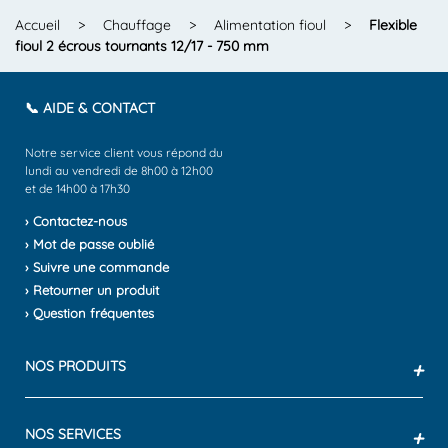
Accueil
>
Chauffage
>
Alimentation fioul
>
Flexible
fioul 2 écrous tournants 12/17 - 750 mm
📞 AIDE & CONTACT
Notre service client vous répond du
lundi au vendredi de 8h00 à 12h00
et de 14h00 à 17h30
› Contactez-nous
› Mot de passe oublié
› Suivre une commande
› Retourner un produit
› Question fréquentes
NOS PRODUITS
+
NOS SERVICES
+