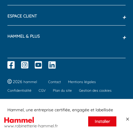
ESPACE CLIENT
+
HAMMEL & PLUS
+
2026
hammel
Contact
Mentions légales
Confidentialité
CGV
Plan du site
Gestion des cookies
Hammel, une entreprise certifiée, engagée et labellisée
Installer
www.robinetterie-hammel.fr