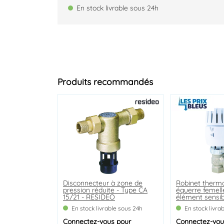
En stock livrable sous 24h
Produits recommandés
Disconnecteur à zone de
Robinet de vidange laiton
Purgeur d'air orientable laiton
Robinet therm
Coude de régla
Bouchon fonte
pression réduite - Type CA
brut M15/21 à boisseau et
nickelé
équerre femell
femelle 15/21
mâle 15/21 N° 
15/21 - RESIDEO
presse étouppe
élément sensibl
VT0,5
En stock livrable sous 24h
En stock livrable sous 24h
En stock livrable sous 24h
En stock livra
En stock livra
En stock livra
Connectez-vous
Connectez-vous
Connectez-vous
pour
pour
pour
Connectez-vou
Connectez-vou
Connectez-vou