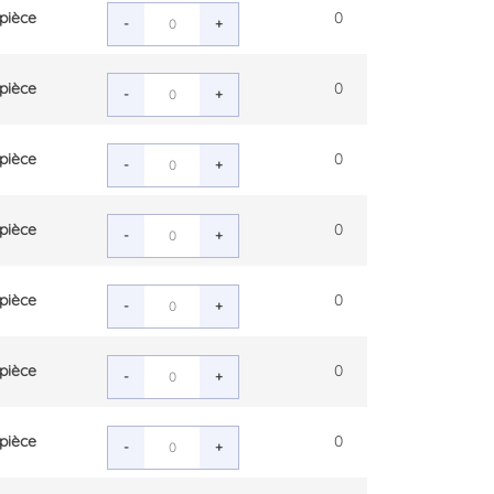
pièce
0
-
+
pièce
0
-
+
pièce
0
-
+
pièce
0
-
+
pièce
0
-
+
pièce
0
-
+
pièce
0
-
+