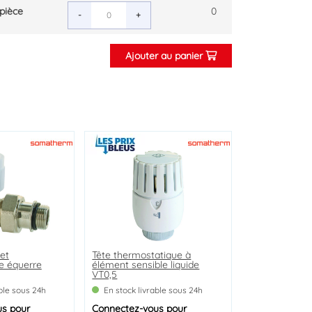
pièce
0
-
+
Ajouter au panier
et
ion chauffage
Tête thermostatique à
Siphon groupe de sécurité
e équerre
rique
élément sensible liquide
VT0,5
able sous 24h
able sous 24h
En stock livrable sous 24h
En stock livrable sous 24h
us
us
pour
pour
Connectez-vous
Connectez-vous
pour
pour