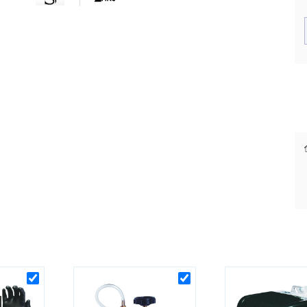
Code EAN : 3283152122708
Des prix justes et personnalisés
Paiement différé sous 30 jours
pour les pros
dès la 1ère commande