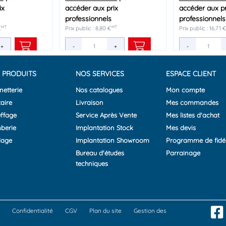
ix
ix
ix
accéder aux prix
accéder aux prix
accéder aux prix
accéder aux pr
accéder aux pr
professionnels
professionnels
professionnels
professionnels
professionnels
HT
HT
HT
HT
HT
HT
€
Prix public : 8,80 €
Prix public : 10,00 €
Prix public : 11,15 €
Prix public : 16,71 
Prix public : 43,29 
+
+
+
-
-
-
+
+
+
-
-
 PRODUITS
NOS SERVICES
ESPACE CLIENT
netterie
Nos catalogues
Mon compte
aire
Livraison
Mes commandes
ffage
Service Après Vente
Mes listes d'achat
berie
Implantation Stock
Mes devis
lage
Implantation Showroom
Programme de fidél
Bureau d'études
Parrainage
techniques
Confidentialité
CGV
Plan du site
Gestion des