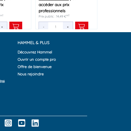
ix
ix
accéder aux prix
accéder aux prix
professionnels
professionnels
HT
HT
HT
HT
€
€
Prix public : 14,49 €
Prix public : 2,76 €
+
+
-
-
+
+
HAMMEL & PLUS
Découvrez Hammel
Ouvrir un compte pro
Offre de bienvenue
Nous rejoindre
ité