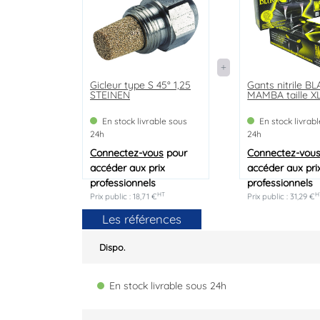
Gicleur type S 45° 1,25
Gants nitrile B
STEINEN
MAMBA taille X
En stock livrable sous
En stock livrab
24h
24h
Connectez-vous
pour
Connectez-vou
accéder aux prix
accéder aux pri
professionnels
professionnels
HT
H
Prix public : 18,71 €
Prix public : 31,29 €
Les références
Dispo.
En stock livrable sous 24h