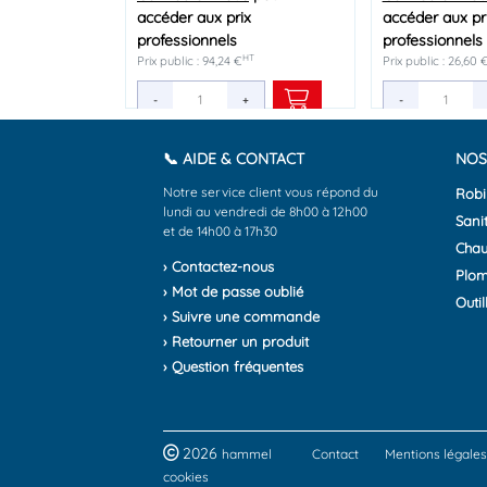
accéder aux prix
accéder aux prix
accéder aux prix
accéder aux pr
accéder aux pr
accéder aux pr
professionnels
professionnels
professionnels
professionnels
professionnels
professionnels
HT
HT
HT
Prix public : 94,24 €
Prix public : 13,24 €
Prix public : 3,15 €
Prix public : 26,60 
Prix public : 11,98 €
Prix public : 2,25 €
-
-
-
+
+
+
-
-
-
📞 AIDE & CONTACT
NOS
Notre service client vous répond du
Robi
lundi au vendredi de 8h00 à 12h00
Sanit
et de 14h00 à 17h30
Chau
› Contactez-nous
Plom
› Mot de passe oublié
Outil
› Suivre une commande
› Retourner un produit
› Question fréquentes
2026
hammel
Contact
Mentions légales
cookies