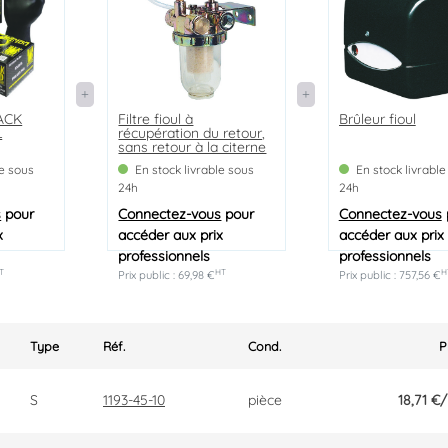
LACK
Filtre fioul à
Brûleur fioul
L
récupération du retour,
sans retour à la citerne
- standard
le sous
En stock livrable sous
En stock livrable
24h
24h
s
pour
Connectez-vous
pour
Connectez-vous
x
accéder aux prix
accéder aux prix
professionnels
professionnels
T
HT
H
Prix public : 69,98 €
Prix public : 757,56 €
Type
Réf.
Cond.
S
1193-45-10
pièce
18,71 €
/