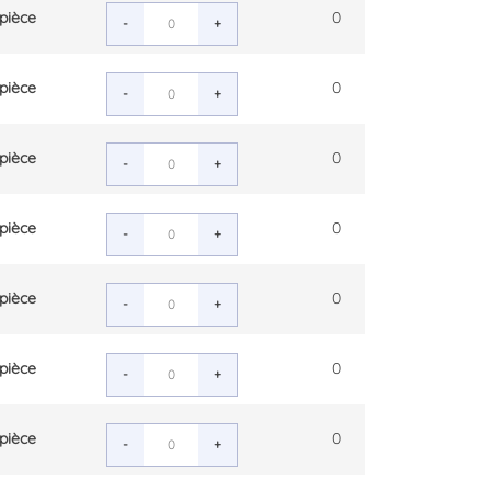
pièce
0
-
+
pièce
0
-
+
pièce
0
-
+
pièce
0
-
+
pièce
0
-
+
pièce
0
-
+
pièce
0
-
+