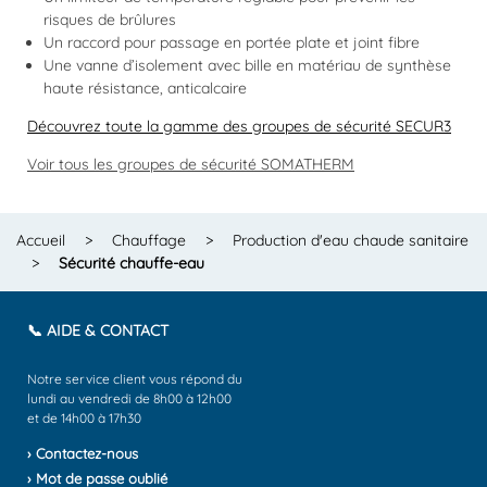
risques de brûlures
Un raccord pour passage en portée plate et joint fibre
Une vanne d’isolement avec bille en matériau de synthèse
haute résistance, anticalcaire
Découvrez toute la gamme des groupes de sécurité SECUR3
Voir tous les groupes de sécurité SOMATHERM
Accueil
>
Chauffage
>
Production d'eau chaude sanitaire
>
Sécurité chauffe-eau
📞 AIDE & CONTACT
Notre service client vous répond du
lundi au vendredi de 8h00 à 12h00
et de 14h00 à 17h30
› Contactez-nous
› Mot de passe oublié