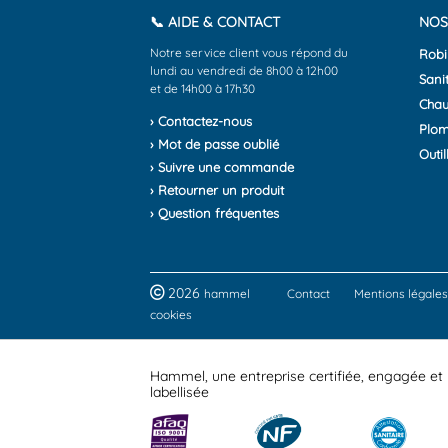
📞 AIDE & CONTACT
NOS
Notre service client vous répond du
Robi
lundi au vendredi de 8h00 à 12h00
Sanit
et de 14h00 à 17h30
Chau
› Contactez-nous
Plom
› Mot de passe oublié
Outil
› Suivre une commande
› Retourner un produit
› Question fréquentes
2026
hammel
Contact
Mentions légales
cookies
Hammel, une entreprise certifiée, engagée et
labellisée