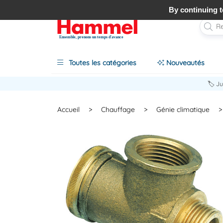
By continuing to
Ensemble, prenons un temps d'avance
Toutes les catégories
Nouveautés
🏷️ J
Accueil
>
Chauffage
>
Génie climatique
>