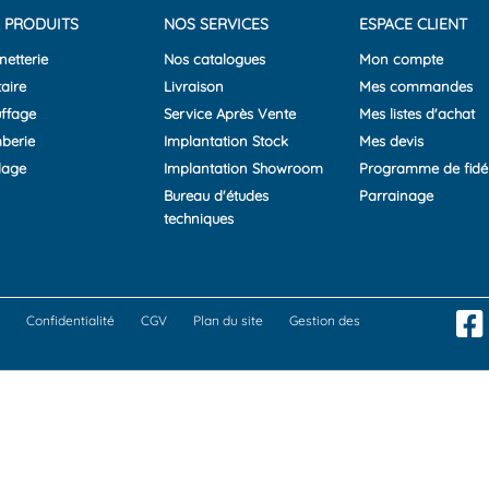
 PRODUITS
NOS SERVICES
ESPACE CLIENT
netterie
Nos catalogues
Mon compte
aire
Livraison
Mes commandes
ffage
Service Après Vente
Mes listes d'achat
berie
Implantation Stock
Mes devis
lage
Implantation Showroom
Programme de fidél
Bureau d'études
Parrainage
techniques
Confidentialité
CGV
Plan du site
Gestion des