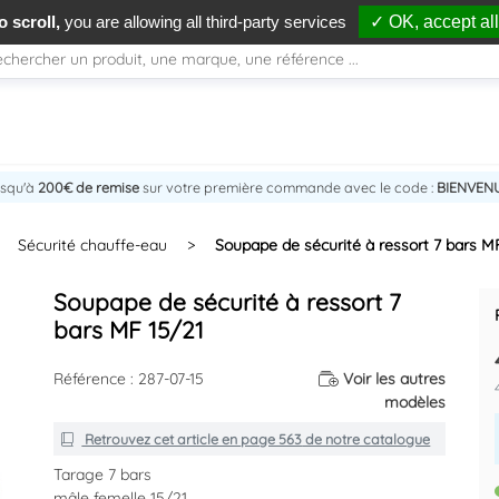
 scroll,
you are allowing all third-party services
✓ OK, accept all
usqu'à
200€ de remise
sur votre première commande avec le code :
BIENVEN
Sécurité chauffe-eau
>
Soupape de sécurité à ressort 7 bars M
Soupape de sécurité à ressort 7
bars MF 15/21
Référence : 287-07-15
Voir les autres
modèles
Retrouvez cet article en
page 563
de notre catalogue
Tarage 7 bars
mâle femelle 15/21