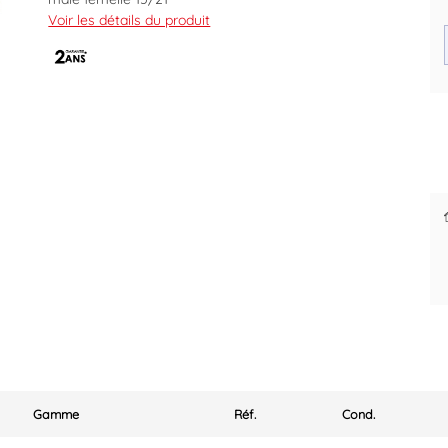
Voir les détails du produit
Code EAN : 3561750031876
Des prix justes et personnalisés
pour les pros
Gamme
Réf.
Cond.