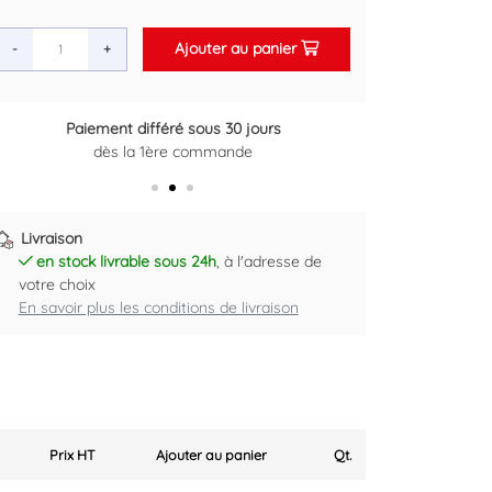
Ajouter au panier
-
+
Paiement différé sous 30 jours
Retour gratuit sous 14 jours
dès la 1ère commande
Plus d'informations ici
Livraison
en stock livrable sous 24h
, à l'adresse de
votre choix
En savoir plus les conditions de livraison
Prix HT
Ajouter au panier
Qt.