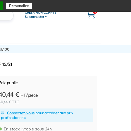
Personalize
0
CRÉER MON COMPTE
Se connecter
UE100
F 15/21
Prix public
40,44 €
HT/pièce
40,44 € TTC
Connectez-vous
pour accéder aux prix
professionnels
En stock livrable sous 24h