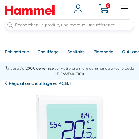
0
Robinetterie
Chauffage
Sanitaire
Plomberie
Outillag
🏷️ Jusqu'à
200€ de remise
sur votre première commande avec le code
:
BIENVENUE100
Régulation chauffage et P.C.B.T