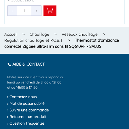
Prix public : 8,80 €
Prix public : 395,60 €
Prix public : 51,49 €
Prix public : 10,00 €
Prix public : 3,15 €
Prix public : 11,98 €
Prix public : 26,60 €
Prix public : 94,24 €
Prix public : 16,71 €
Prix public : 2,76 €
Prix public : 2,25 €
Prix public : 43,29 €
Prix public : 13,24 €
-
-
-
-
-
-
-
-
-
-
-
-
-
+
+
+
+
+
+
+
+
+
+
+
+
+
Accueil
>
Chauffage
>
Réseaux chauffage
>
Régulation chauffage et P.C.B.T
>
Thermostat d'ambiance
connecté Zigbee ultra-slim sans fil SQ610RF - SALUS
📞 AIDE & CONTACT
Notre service client vous répond du
lundi au vendredi de 8h00 à 12h00
et de 14h00 à 17h30
› Contactez-nous
› Mot de passe oublié
› Suivre une commande
› Retourner un produit
› Question fréquentes