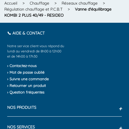
Accueil
>
Chauffage
>
Réseaux chauffage
>
Régulation chauffage et P.C.B.T
>
Vanne d'équilibrage
KOMBI 2 PLUS 40/49 - RESIDEO
📞 AIDE & CONTACT
Notre service client vous répond du
lundi au vendredi de 8h00 à 12h00
et de 14h00 à 17h30
› Contactez-nous
› Mot de passe oublié
› Suivre une commande
› Retourner un produit
› Question fréquentes
NOS PRODUITS
+
NOS SERVICES
+