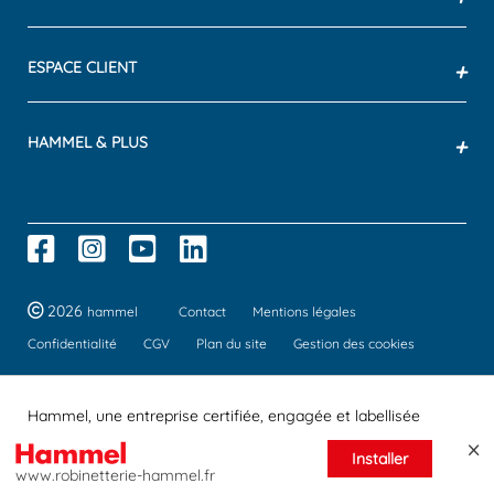
ESPACE CLIENT
+
HAMMEL & PLUS
+
2026
hammel
Contact
Mentions légales
Confidentialité
CGV
Plan du site
Gestion des cookies
Hammel, une entreprise certifiée, engagée et labellisée
Installer
www.robinetterie-hammel.fr