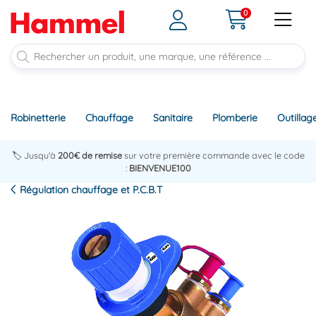
0
Robinetterie
Chauffage
Sanitaire
Plomberie
Outillag
🏷️ Jusqu'à
200€ de remise
sur votre première commande avec le code
:
BIENVENUE100
Régulation chauffage et P.C.B.T