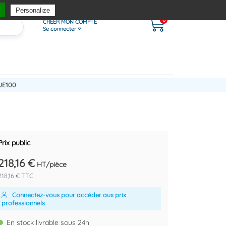
Personalize
0
CRÉER MON COMPTE
Se connecter
UE100
Prix public
218,16 €
HT/pièce
218,16 € TTC
Connectez-vous
pour accéder aux prix
professionnels
En stock livrable sous 24h