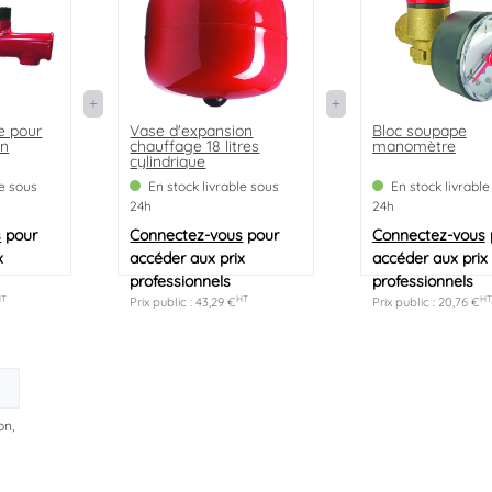
e pour
Vase d'expansion
Bloc soupape
on
chauffage 18 litres
manomètre
cylindrique
le sous
En stock livrable sous
En stock livrable
24h
24h
s
pour
Connectez-vous
pour
Connectez-vous
x
accéder aux prix
accéder aux prix
professionnels
professionnels
HT
HT
HT
Prix public : 43,29 €
Prix public : 20,76 €
on,