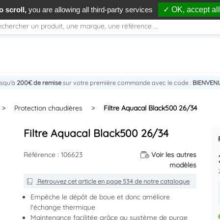
 scroll,
you are allowing all third-party services
✓ OK, accept all
usqu'à
200€ de remise
sur votre première commande avec le code :
BIENVEN
>
Protection chaudières
>
Filtre Aquacal Black500 26/34
Filtre Aquacal Black500 26/34
Référence : 106623
Voir les autres
modèles
Retrouvez cet article en
page 534
de notre catalogue
Empêche le dépôt de boue et donc améliore
l'échange thermique
Maintenance facilitée grâce au système de purge