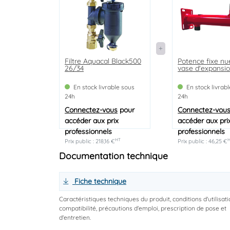
Filtre Aquacal Black500
Potence fixe nu
26/34
vase d'expansi
En stock livrable sous
En stock livrab
24h
24h
Connectez-vous
pour
Connectez-vou
accéder aux prix
accéder aux pri
professionnels
professionnels
HT
Prix public : 218,16 €
Prix public : 46,25 €
Documentation technique
Fiche technique
Caractéristiques techniques du produit, conditions d'utilisati
compatibilité, précautions d'emploi, prescription de pose et
d'entretien.