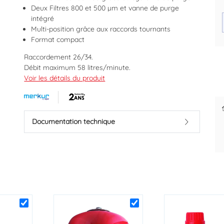
Deux Filtres 800 et 500 µm et vanne de purge
intégré
Multi-position grâce aux raccords tournants
Format compact
Raccordement 26/34.
Des prix justes et personnalisés
Débit maximum 58 litres/minute.
pour les pros
Filtre anti-boue et magnétique pour la protection des
Voir les détails du produit
installations de chauffage collectives jusqu'à 70 Kw.
Rotation 360°.
2 tamis inox inclus (500 et 800 microns).
Pression de service 12 bars.
Documentation technique
Température maximum 90°C.
Aimant Néodyme à 16 000 Gauss.
Livré avec clé de desserrage.
Marque : MERKUR BY AYOR
Code EAN : 3700350812045