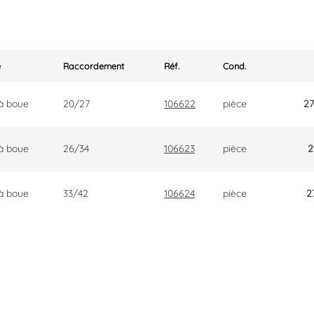
e
Raccordement
Réf.
Cond.
à boue
20/27
106622
pièce
27
à boue
26/34
106623
pièce
2
à boue
33/42
106624
pièce
2