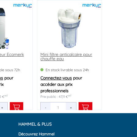
eur Ecomerk
imple nu MK
 à zone de
Mini filtre anticalcaire pour
Coude de réglage à visser
te - Type CA
chauffe eau
femelle 15/21
EO
able sous 72h
able sous 24h
able sous 24h
En stock livrable sous 24h
En stock livrable sous 24h
us
us
us
pour
pour
pour
Connectez-vous
Connectez-vous
pour
pour
ix
ix
ix
accéder aux prix
accéder aux prix
professionnels
professionnels
HT
HT
HT
HT
HT
60 €
€
€
Prix public : 47,11 €
Prix public : 11,98 €
+
+
+
-
-
+
+
HAMMEL & PLUS
Découvrez Hammel