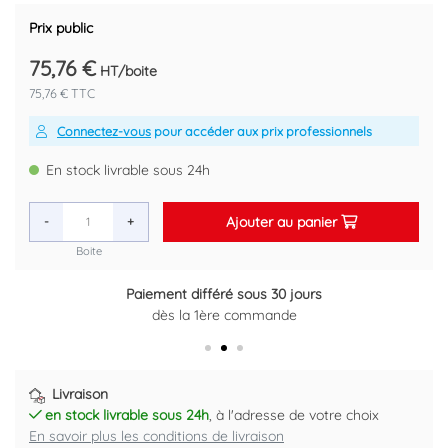
Tenue à la température 500°C.
Prix public
Code EAN : 3383958485004
75,76 €
HT/boite
75,76 € TTC
Connectez-vous
pour accéder aux prix professionnels
En stock livrable sous 24h
Ajouter au panier
-
+
Boite
Paiement différé sous 30 jours
Retour gratuit sous 14 jours
dès la 1ère commande
Plus d'informations ici
Livraison
en stock livrable sous 24h
, à l'adresse de votre choix
En savoir plus les conditions de livraison