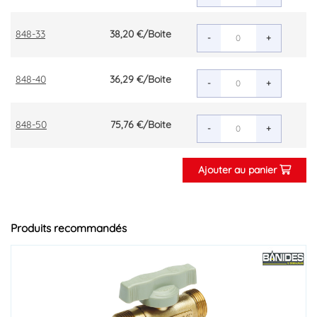
848-33
38,20 €
/Boite
-
+
848-40
36,29 €
/Boite
-
+
848-50
75,76 €
/Boite
-
+
Ajouter au panier
Produits recommandés
DÉSTOCKAGE - FIN DE SÉRIE