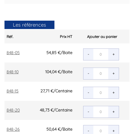
Les références
Réf.
Prix HT
Ajouter au panier
848-05
54,85 €
/Boite
-
+
848-10
104,04 €
/Boite
-
+
848-15
27,71 €
/Centaine
-
+
848-20
48,73 €
/Centaine
-
+
848-26
50,64 €
/Boite
-
+