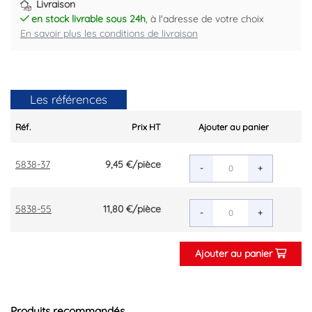
Livraison
en stock livrable sous 24h
, à l'adresse de votre choix
En savoir plus les conditions de livraison
Les références
Réf.
Prix HT
Ajouter au panier
5838-37
9,45 €
/pièce
-
+
5838-55
11,80 €
/pièce
-
+
Ajouter au panier
Produits recommandés