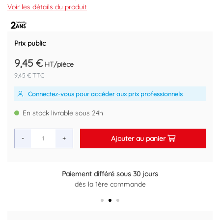
2 tiges filetées 100 mm.
Voir les détails du produit
2 rondelles excentriques.
Code EAN : 3383951138112
Prix public
9,45 €
HT/pièce
9,45 € TTC
Connectez-vous
pour accéder aux prix professionnels
En stock livrable sous 24h
Ajouter au panier
-
+
Paiement différé sous 30 jours
Retour gratuit sous 14 jours
dès la 1ère commande
Plus d'informations ici