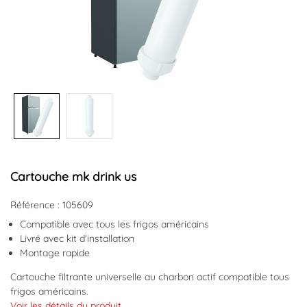
Cartouche mk drink us
Référence : 105609
Compatible avec tous les frigos américains
Livré avec kit d'installation
Montage rapide
Cartouche filtrante universelle au charbon actif compatible tous
frigos américains.
Livré avec kit d'installation.
Voir les détails du produit