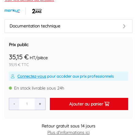
Cartouche filtrante universelle au charbon actif qui permet
d'obtenir de l'eau et des glaçons de meilleur goût et de meilleure
qualité.
Montage rapide 1/4".
Documentation technique
Pression de service 6 bars.
Débit maximum 1,5 m3/h.
Raccordement double femelle20/27.
Prix public
Température maximum +55°C.
35,15 €
HT/pièce
Marque : MERKUR BY AYOR
35,15 € TTC
Code EAN : 3700350808758
Connectez-vous
pour accéder aux prix professionnels
En stock livrable sous 24h
Ajouter au panier
-
+
Retour gratuit sous 14 jours
Plus d'informations ici