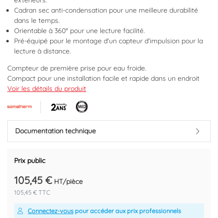
extérieurs.
Cadran sec anti-condensation pour une meilleure durabilité
dans le temps.
Orientable à 360° pour une lecture facilité.
Pré-équipé pour le montage d'un capteur d'impulsion pour la
lecture à distance.
Compteur de première prise pour eau froide.
Compact pour une installation facile et rapide dans un endroit
restreint.
Voir les détails du produit
Calibre 20
Mâle 1".
Conforme norme CE2004/22 MID et norme Européenne EN
14154.
Documentation technique
Hautes performances de précision de Classe R315 position
horizontale.
Classe R100 position verticale.
Prix public
Facilité de lecture directe sur 5 rouleaux et 4 aiguilles.
105,45 €
Cadran sec et à rouleaux protégés pour une meilleure durabilité
HT/pièce
dans le temps.
105,45 € TTC
Compteur pré-équipé pour l'installation d'un émetteur
d'impulsions.
Connectez-vous
pour accéder aux prix professionnels