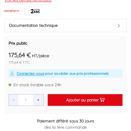
Voir les détails du produit
Marque : SOMATHERM
Code EAN : 3383951126355
Documentation technique
Prix public
175,64 €
HT/pièce
175,64 € TTC
Connectez-vous
pour accéder aux prix professionnels
En stock livrable sous 24h
Ajouter au panier
-
+
 différé sous 30 jours
Retour grat
la 1ère commande
Plus d'in