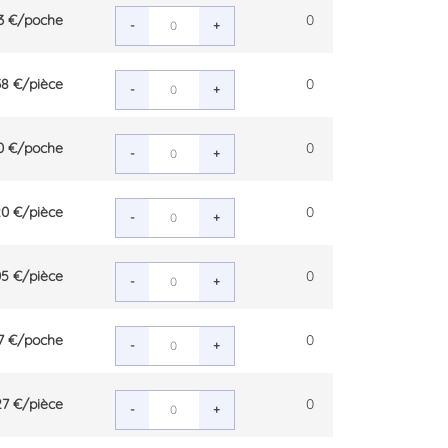
3 €
/poche
0
-
+
38 €
/pièce
0
-
+
0 €
/poche
0
-
+
20 €
/pièce
0
-
+
05 €
/pièce
0
-
+
7 €
/poche
0
-
+
27 €
/pièce
0
-
+