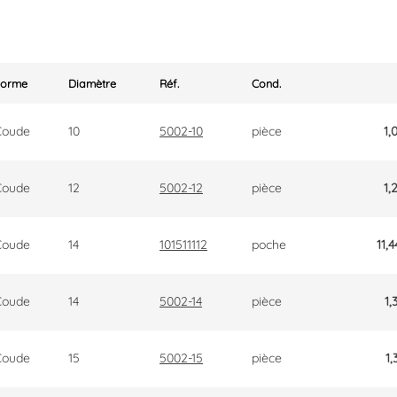
Forme
Diamètre
Réf.
Cond.
Coude
10
5002-10
pièce
1,
Coude
12
5002-12
pièce
1,
Coude
14
101511112
poche
11,4
Coude
14
5002-14
pièce
1,
Coude
15
5002-15
pièce
1,