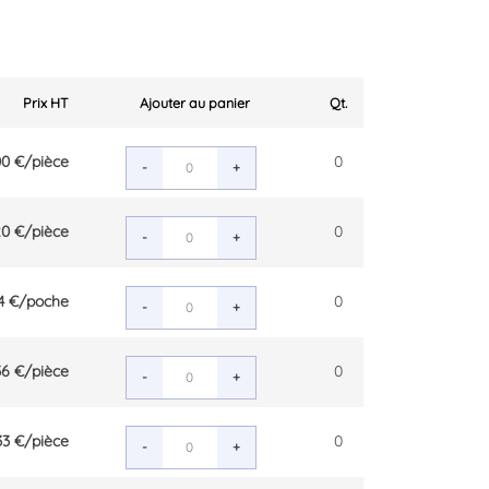
Prix HT
Ajouter au panier
Qt.
00 €
/pièce
0
-
+
20 €
/pièce
0
-
+
4 €
/poche
0
-
+
36 €
/pièce
0
-
+
33 €
/pièce
0
-
+