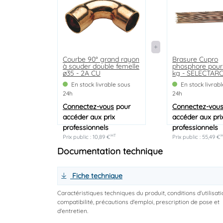
Courbe 90° grand rayon
Brasure Cupro
à souder double femelle
phosphore pour 
ø35 - 2A CU
kg - SELECTAR
En stock livrable sous
En stock livrab
24h
24h
Connectez-vous
pour
Connectez-vou
accéder aux prix
accéder aux pri
professionnels
professionnels
HT
Prix public : 10,89 €
Prix public : 55,49 €
Documentation technique
Fiche technique
Caractéristiques techniques du produit, conditions d'utilisati
compatibilité, précautions d'emploi, prescription de pose et
d'entretien.