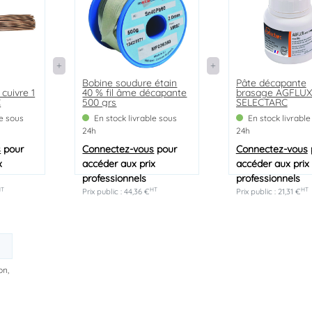
Bobine soudure étain
Pâte décapante
cuivre 1
40 % fil âme décapante
brasage AGFLUX
C
500 grs
SELECTARC
le sous
En stock livrable sous
En stock livrable
24h
24h
s
pour
Connectez-vous
pour
Connectez-vous
x
accéder aux prix
accéder aux prix
professionnels
professionnels
HT
HT
HT
Prix public : 44,36 €
Prix public : 21,31 €
on,