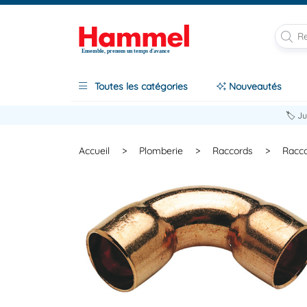
Ensemble, prenons un temps d'avance
Toutes les catégories
Nouveautés
🏷️ J
Accueil
>
Plomberie
>
Raccords
>
Racco