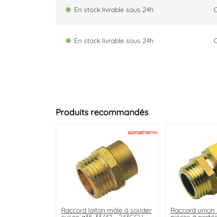
En stock livrable sous 24h
En stock livrable sous 24h
Produits recommandés
Raccord laiton mâle à souder
Raccord union laiton femelle
Raccord droit avec collet
Raccord union 
Manchon cuivre
Té laiton égal t