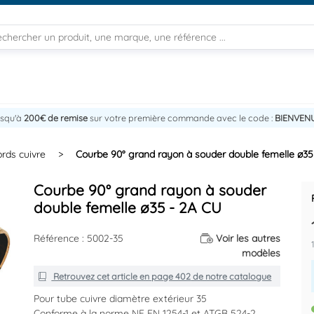
usqu'à
200€ de remise
sur votre première commande avec le code :
BIENVEN
rds cuivre
>
Courbe 90° grand rayon à souder double femelle ø35
Courbe 90° grand rayon à souder
double femelle ø35 - 2A CU
Référence : 5002-35
Voir les autres
modèles
Retrouvez cet article en
page 402
de notre catalogue
Pour tube cuivre diamètre extérieur 35
Conforme à la norme NF EN 1254-1 et ATGB 524-2