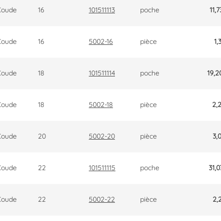
Coude
16
101511113
poche
11,7
Coude
16
5002-16
pièce
1,
Coude
18
101511114
poche
19,2
Coude
18
5002-18
pièce
2,
Coude
20
5002-20
pièce
3,
Coude
22
101511115
poche
31,0
Coude
22
5002-22
pièce
2,