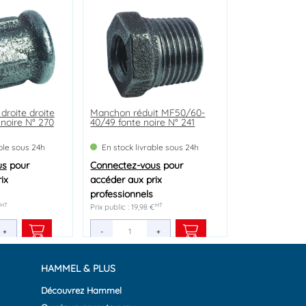
roite droite
age à visser
rientable laiton
Manchon réduit MF50/60-
Corps de robinet
noire N° 270
40/49 fonte noire N° 241
thermostatique équerre
femelle 15/21
able sous 24h
able sous 24h
able sous 24h
En stock livrable sous 24h
En stock livrable sous 24h
us
us
us
pour
pour
pour
Connectez-vous
Connectez-vous
pour
pour
ix
ix
ix
accéder aux prix
accéder aux prix
professionnels
professionnels
HT
HT
HT
HT
HT
Prix public : 19,98 €
Prix public : 16,71 €
+
+
+
-
-
+
+
HAMMEL & PLUS
Découvrez Hammel