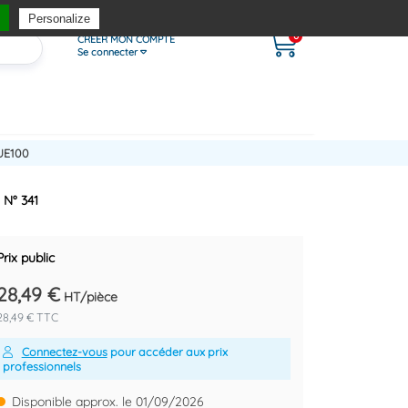
Personalize
0
CRÉER MON COMPTE
Se connecter
UE100
 N° 341
Prix public
28,49 €
HT/pièce
28,49 € TTC
Connectez-vous
pour accéder aux prix
professionnels
Disponible approx. le 01/09/2026