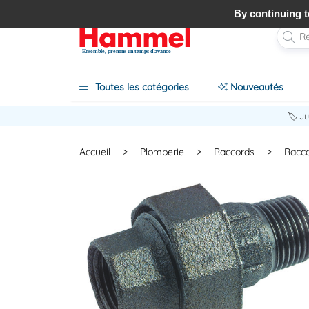
By continuing to
Ensemble, prenons un temps d'avance
Toutes les catégories
Nouveautés
🏷️ J
Accueil
>
Plomberie
>
Raccords
>
Racco