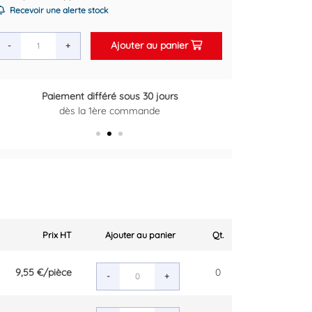
Recevoir une alerte stock
Ajouter au panier
-
+
Paiement différé sous 30 jours
Retour gratuit sous 14 jours
dès la 1ère commande
Plus d'informations ici
Prix HT
Ajouter au panier
Qt.
9,55 €
/pièce
0
-
+