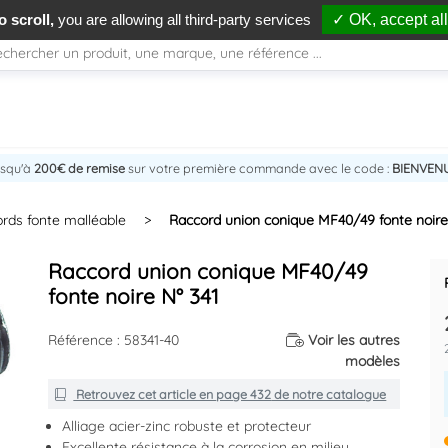
 scroll,
you are allowing all third-party services
✓ OK, accept all
usqu'à
200€ de remise
sur votre première commande avec le code :
BIENVEN
rds fonte malléable
>
Raccord union conique MF40/49 fonte noire
Raccord union conique MF40/49
fonte noire N° 341
Référence : 58341-40
Voir les autres
modèles
Retrouvez cet article en
page 432
de notre catalogue
Alliage acier-zinc robuste et protecteur
Excellente résistance à la corrosion en milieu