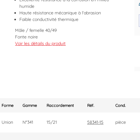
humide
Haute résistance mécanique à l'abrasion
Faible conductivité thermique
Mâle / femelle 40/49
Fonte noire
Des prix justes et personnalisés
Voir les détails du produit
Code EAN : 8435049381230
pour les pros
Forme
Gamme
Raccordement
Réf.
Cond.
Union
N°341
15/21
58341-15
pièce