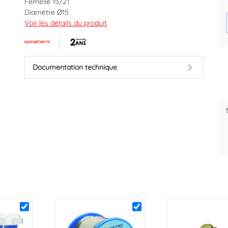
Femelle 15/21
Diamètre Ø15
Voir les détails du produit
Marque : SOMATHERM
Code EAN : 3383951141389
Des prix justes et personnalisés
Paiement différé sous 30 jours
Documentation technique
dès la 1ère commande
pour les pros