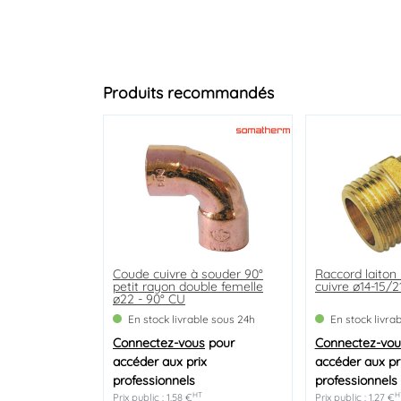
Produits recommandés
Coude cuivre à souder 90°
Mamelon égal laiton brut
Coude laiton égal mâle
Raccord laiton
Bouchon laiton
Mamelon égal l
petit rayon double femelle
mâle femelle 15/21 - 246E
femelle 20/27 - 92
cuivre ø14-15/
20/27 - 292
double mâle 20
ø22 - 90° CU
En stock livrable sous 24h
En stock livrable sous 24h
En stock livrable sous 24h
En stock livra
En stock livra
En stock livra
Connectez-vous
Connectez-vous
Connectez-vous
pour
pour
pour
Connectez-vou
Connectez-vou
Connectez-vou
accéder aux prix
accéder aux prix
accéder aux prix
accéder aux pr
accéder aux pr
accéder aux pr
professionnels
professionnels
professionnels
professionnels
professionnels
professionnels
HT
HT
HT
H
H
H
Prix public : 1,58 €
Prix public : 1,47 €
Prix public : 3,73 €
Prix public : 1,27 €
Prix public : 2,18 €
Prix public : 2,18 €