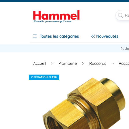
Ensemble, prenons un temps d'avance
Toutes les catégories
Nouveautés
🏷️ J
Accueil
>
Plomberie
>
Raccords
>
Racco
OPÉRATION FLASH