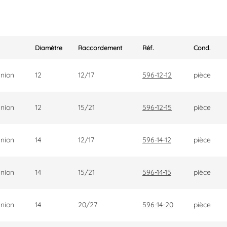
Diamètre
Raccordement
Réf.
Cond.
nion
12
12/17
596-12-12
pièce
nion
12
15/21
596-12-15
pièce
nion
14
12/17
596-14-12
pièce
nion
14
15/21
596-14-15
pièce
nion
14
20/27
596-14-20
pièce