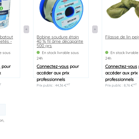
ebatout
Bobine soudure étain
Filasse de lin pe
letés -
40 % fil âme décapante
500 grs
le sous
En stock livrable sous
En stock livrable
24h
24h
s
pour
Connectez-vous
pour
Connectez-vous
x
accéder aux prix
accéder aux prix
professionnels
professionnels
T
HT
HT
Prix public : 44,36 €
Prix public : 8,76 €
on,