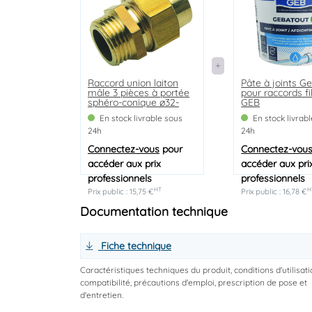
Raccord union laiton
Pâte à joints G
mâle 3 pièces à portée
pour raccords fi
sphéro-conique ø32-
GEB
33/42 - 341
En stock livrable sous
En stock livrab
24h
24h
Connectez-vous
pour
Connectez-vou
accéder aux prix
accéder aux pri
professionnels
professionnels
HT
H
Prix public : 15,75 €
Prix public : 16,78 €
Documentation technique
Fiche technique
Caractéristiques techniques du produit, conditions d'utilisati
compatibilité, précautions d'emploi, prescription de pose et
d'entretien.