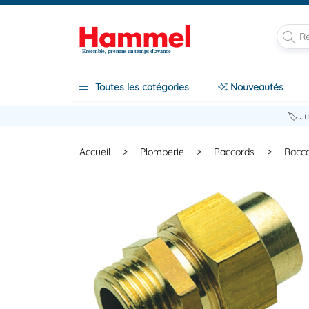
Ensemble, prenons un temps d'avance
Toutes les catégories
Nouveautés
🏷️ J
Accueil
>
Plomberie
>
Raccords
>
Racco