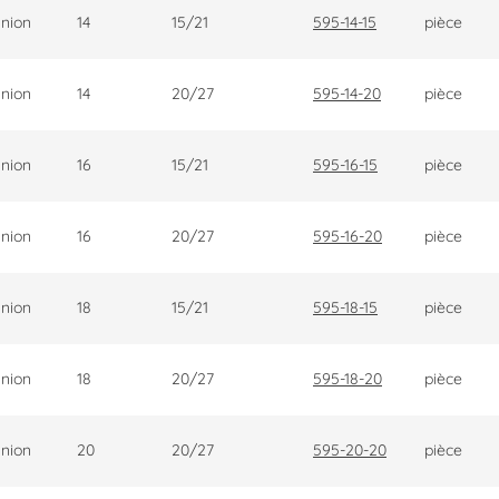
nion
14
15/21
595-14-15
pièce
nion
14
20/27
595-14-20
pièce
nion
16
15/21
595-16-15
pièce
nion
16
20/27
595-16-20
pièce
nion
18
15/21
595-18-15
pièce
nion
18
20/27
595-18-20
pièce
nion
20
20/27
595-20-20
pièce