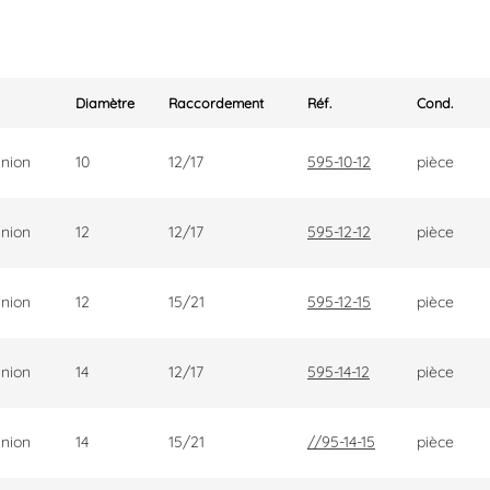
Diamètre
Raccordement
Réf.
Cond.
nion
10
12/17
595-10-12
pièce
nion
12
12/17
595-12-12
pièce
nion
12
15/21
595-12-15
pièce
nion
14
12/17
595-14-12
pièce
nion
14
15/21
//95-14-15
pièce