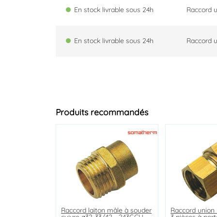
En stock livrable sous 24h
Raccord u
En stock livrable sous 24h
Raccord u
Produits recommandés
Raccord laiton mâle à souder
Vanne à sphère double
Bouchon laiton brut mâle
Raccord union 
Raccord droit a
Coude laiton é