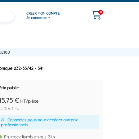
0
CRÉER MON COMPTE
Se connecter
UE100
onique ø32-33/42 - 341
Prix public
15,75 €
HT/pièce
15,75 € TTC
Connectez-vous
pour accéder aux prix
professionnels
En stock livrable sous 24h