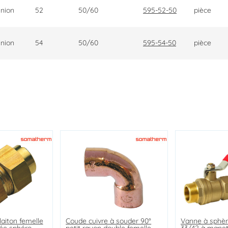
nion
52
50/60
595-52-50
pièce
nion
54
50/60
595-54-50
pièce
laiton femelle
vec collet
gal mâle
Coude cuivre à souder 90°
Courbe 90° grand rayon à
Vanne à sphère double mâle
Vanne à sphèr
Mamelon rédui
Raccord laiton