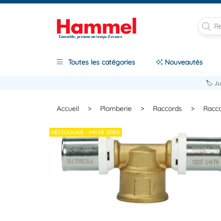
Ensemble, prenons un temps d'avance
Toutes les catégories
Nouveautés
🏷️ J
Accueil
>
Plomberie
>
Raccords
>
Racco
DÉSTOCKAGE - FIN DE SÉRIE