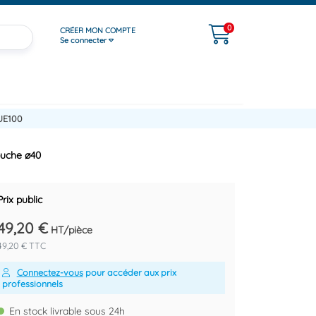
0
CRÉER MON COMPTE
Se connecter
UE100
couche ø40
Prix public
49,20 €
HT/pièce
49,20 € TTC
Connectez-vous
pour accéder aux prix
professionnels
En stock livrable sous 24h