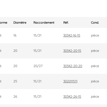
Forme
Diamètre
Raccordement
Réf.
Cond.
é
16
15/21
30342-16-15
pièce
é
20
15/21
30342-20-15
pièce
é
20
20/27
30342-20-20
pièce
é
25
15/21
302011511
pièce
é
26
15/21
30342-26-15
pièce