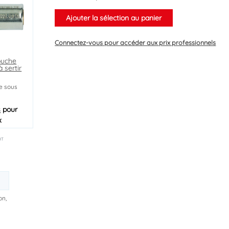
Ajouter la sélection au panier
Connectez-vous
pour accéder aux prix professionnels
ouche
 sertir
le sous
s
pour
x
HT
on,