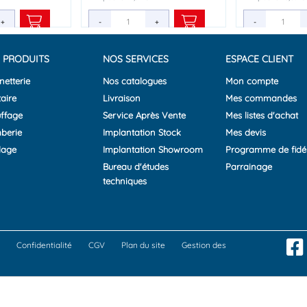
+
+
+
-
-
-
+
+
+
-
-
-
 PRODUITS
NOS SERVICES
ESPACE CLIENT
netterie
Nos catalogues
Mon compte
aire
Livraison
Mes commandes
ffage
Service Après Vente
Mes listes d'achat
berie
Implantation Stock
Mes devis
lage
Implantation Showroom
Programme de fidél
Bureau d'études
Parrainage
techniques
Confidentialité
CGV
Plan du site
Gestion des