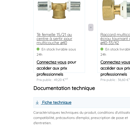
Té femelle 15/21 au
Raccord multic
centre à sertir pour
écrou tournant à
multicouche ø40
ø40-33/42
En stock livrable sous
En stock livrab
24h
24h
Connectez-vous
pour
Connectez-vou
accéder aux prix
accéder aux pri
professionnels
professionnels
HT
Prix public : 49,20 €
Prix public : 36,60 €
Documentation technique
Fiche technique
Caractéristiques techniques du produit, conditions d'utilisati
compatibilité, précautions d'emploi, prescription de pose et
d'entretien.