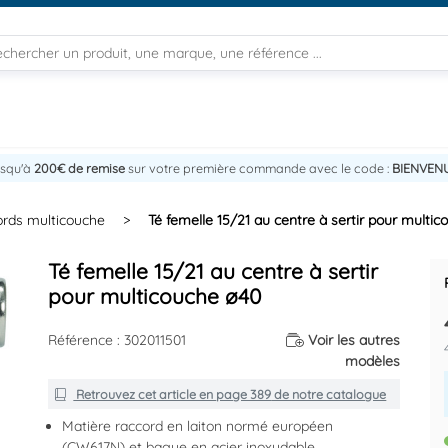
usqu'à
200€ de remise
sur votre première commande avec le code :
BIENVEN
rds multicouche
>
Té femelle 15/21 au centre à sertir pour multi
Té femelle 15/21 au centre à sertir
pour multicouche ø40
Référence : 302011501
Voir les autres
modèles
Retrouvez cet article en
page 389
de notre catalogue
Matière raccord en laiton normé européen
(CW617N) et bague en acier inoxydable