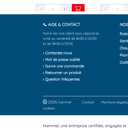
-
-
-
+
+
+
-
-
-
📞 AIDE & CONTACT
NOS
Notre service client vous répond du
Robi
lundi au vendredi de 8h00 à 12h00
Sanit
et de 14h00 à 17h30
Chau
› Contactez-nous
Plom
› Mot de passe oublié
Outil
› Suivre une commande
› Retourner un produit
› Question fréquentes
2026
hammel
Contact
Mentions légales
cookies
Hammel, une entreprise certifiée, engagée et