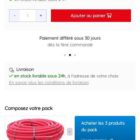
Ajouter au panier
-
+
Paiement différé sous 30 jours
Retour gratuit sous 14 jours
dès la 1ère commande
Plus d'informations ici
Livraison
en stock livrable sous 24h
, à l'adresse de votre choix
En savoir plus les conditions de livraison
Composez votre pack
Acheter les 3 produits
du pack
Voir la sélection