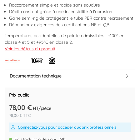
Raccordement simple et rapide sans soudure
Débit constant grâce à une insensibilité à l'abrasion
Gaine semi-rigide protégeant le tube PER contre l'écrasement
Répond aux exigences des certifications NF et QB
Températures accidentelles de pointe admissibles : +100° en
classe 4 et 5 et +95°C en classe 2.
Distribution sanitaire eau froide : 20°C ou 10 bars, classe 2.
Voir les détails du produit
Distribution sanitaire eau chaude : 70°C ou 6 bars, classe 2.
Chauffage par le sol: 60°C ou 6 bars, classe 4.
Chauffage par radiateur: 80°C ou 6 bars, classe 5.
Distribution d'eau glacée : mini 5°C, 10 bars.
Documentation technique
Marque : SOMATHERM
Code EAN : 3540730230164
Prix public
78,00 €
HT/pièce
78,00 € TTC
Connectez-vous
pour accéder aux prix professionnels
En stock livrable sous 24h