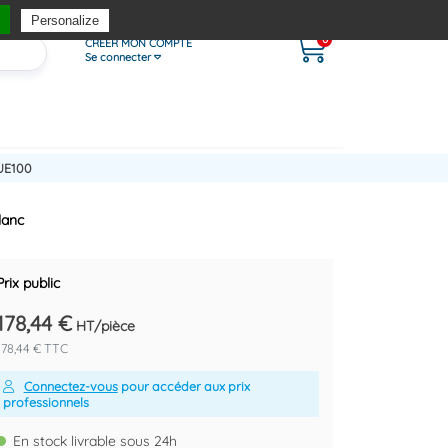
Personalize
0
CRÉER MON COMPTE
Se connecter
UE100
lanc
Prix public
178,44 €
HT/pièce
178,44 € TTC
Connectez-vous
pour accéder aux prix
professionnels
En stock livrable sous 24h