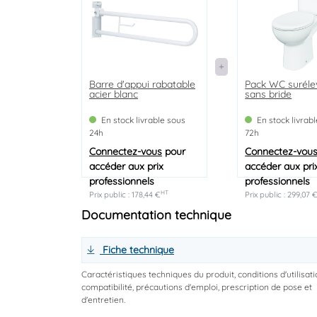
Barre d'appui rabatable
Pack WC surél
acier blanc
sans bride
En stock livrable sous
En stock livrab
24h
72h
Connectez-vous
pour
Connectez-vou
accéder aux prix
accéder aux pri
professionnels
professionnels
HT
Prix public : 178,44 €
Prix public : 299,07 
Documentation technique
Fiche technique
Caractéristiques techniques du produit, conditions d'utilisati
compatibilité, précautions d'emploi, prescription de pose et
d'entretien.