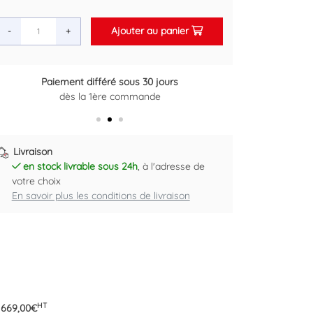
Ajouter au panier
-
+
Paiement différé sous 30 jours
Retour gratuit sous 14 jours
dès la 1ère commande
Plus d'informations ici
Livraison
en stock livrable sous 24h
, à l'adresse de
votre choix
En savoir plus les conditions de livraison
HT
:
669,00
€