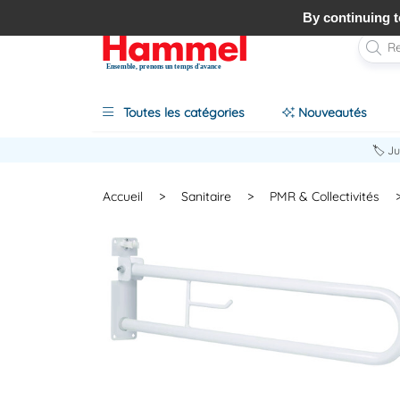
By continuing to
Ensemble, prenons un temps d'avance
Toutes les catégories
Nouveautés
🏷️ J
Accueil
>
Sanitaire
>
PMR & Collectivités