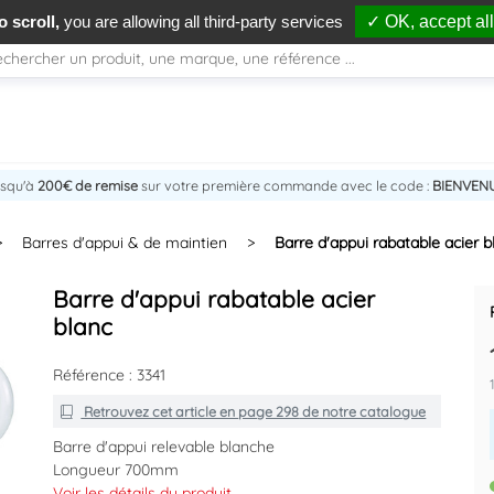
 scroll,
you are allowing all third-party services
✓ OK, accept all
usqu'à
200€ de remise
sur votre première commande avec le code :
BIENVEN
>
Barres d'appui & de maintien
>
Barre d'appui rabatable acier b
Barre d'appui rabatable acier
blanc
Référence : 3341
Retrouvez cet article en
page 298
de notre catalogue
Barre d'appui relevable blanche
Longueur 700mm
Tube acier Ø30 mm
Voir les détails du produit