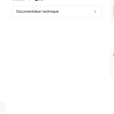
Saillie/déport de 250 mm.
Marque : ONDEE
Documentation technique
Code EAN : 3383951123200
Des prix justes et personnalisés
pour les pros