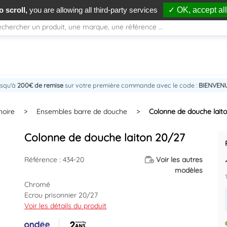
 scroll,
you are allowing all third-party services
✓ OK, accept all
usqu'à
200€ de remise
sur votre première commande avec le code :
BIENVEN
noire
>
Ensembles barre de douche
>
Colonne de douche lait
Colonne de douche laiton 20/27
Référence : 434-20
Voir les autres
modèles
Chromé
Ecrou prisonnier 20/27
Hauteur : 1,10 mètre
Voir les détails du produit
Diamètre 16mm.