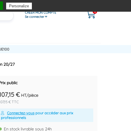
Personalize
0
CRÉER MON COMPTE
Se connecter
UE100
on 20/27
Prix public
107,15 €
HT/pièce
107,15 € TTC
Connectez-vous
pour accéder aux prix
professionnels
En stock livrable sous 24h