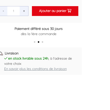
Ajouter au panier
-
+
Paiement différé sous 30 jours
Retour gratuit sous 14 jours
dès la 1ère commande
Plus d'informations ici
Livraison
en stock livrable sous 24h
, à l'adresse de
votre choix
En savoir plus les conditions de livraison