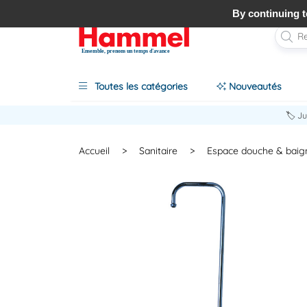
By continuing to
Ensemble, prenons un temps d'avance
Toutes les catégories
Nouveautés
🏷️ J
Accueil
>
Sanitaire
>
Espace douche & baig