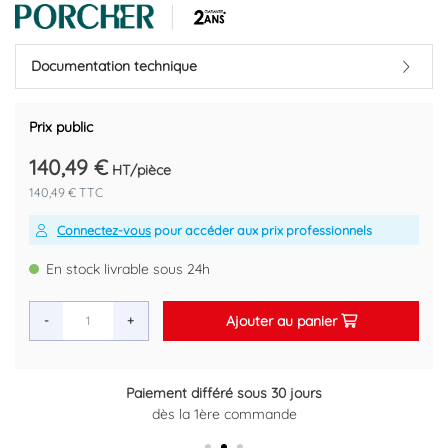
Douchette Ø 10 cm avec réducteur de débit 7,6 l/mn sous 3 bars.
3 fonctions (jet pluie, pluie concentrée, massage).
Anticalcaire, picots en silicone.
Flexible Idealflex.
Documentation technique
Support douchette coulissant.
Porte-savon transparent.
Prix public
Marque : PORCHER
Référence fournisseur : D6046AA
140,49 €
HT/pièce
Code EAN : 3800861022442
140,49 € TTC
Connectez-vous
pour accéder aux prix professionnels
En stock livrable sous 24h
Ajouter au panier
-
+
Paiement différé sous 30 jours
Retour gratuit sous 14 jours
dès la 1ère commande
Plus d'informations ici