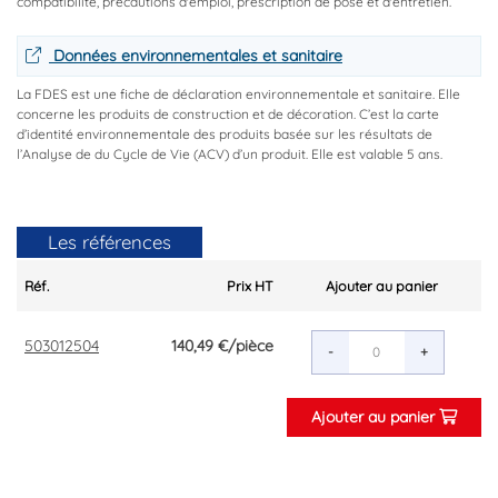
compatibilité, précautions d'emploi, prescription de pose et d'entretien.
Données environnementales et sanitaire
La FDES est une fiche de déclaration environnementale et sanitaire. Elle
concerne les produits de construction et de décoration. C’est la carte
d’identité environnementale des produits basée sur les résultats de
l’Analyse de du Cycle de Vie (ACV) d’un produit. Elle est valable 5 ans.
Les références
Réf.
Prix HT
Ajouter au panier
503012504
140,49 €
/pièce
-
+
Ajouter au panier