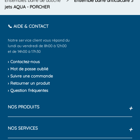
Ensembles barre de douche
>
Ensemble barre anticalcaire 3
jets AQUA - PORCHER
📞 AIDE & CONTACT
Notre service client vous répond du
lundi au vendredi de 8h00 à 12h00
et de 14h00 à 17h30
› Contactez-nous
› Mot de passe oublié
› Suivre une commande
› Retourner un produit
› Question fréquentes
NOS PRODUITS
+
NOS SERVICES
+