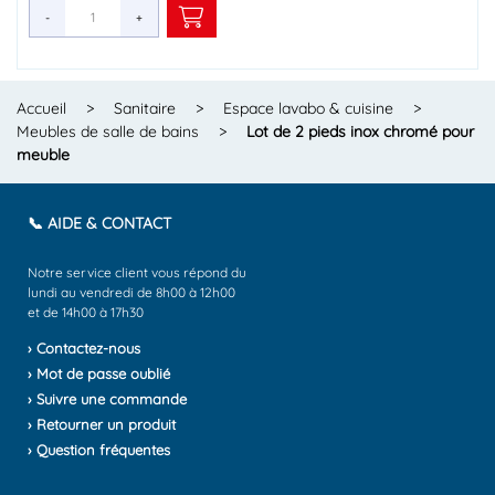
-
-
-
-
-
-
-
-
-
-
-
-
-
-
-
+
+
+
+
+
+
+
+
+
+
+
+
+
+
+
Accueil
>
Sanitaire
>
Espace lavabo & cuisine
>
Meubles de salle de bains
>
Lot de 2 pieds inox chromé pour
meuble
📞 AIDE & CONTACT
Notre service client vous répond du
lundi au vendredi de 8h00 à 12h00
et de 14h00 à 17h30
› Contactez-nous
› Mot de passe oublié
› Suivre une commande
› Retourner un produit
› Question fréquentes