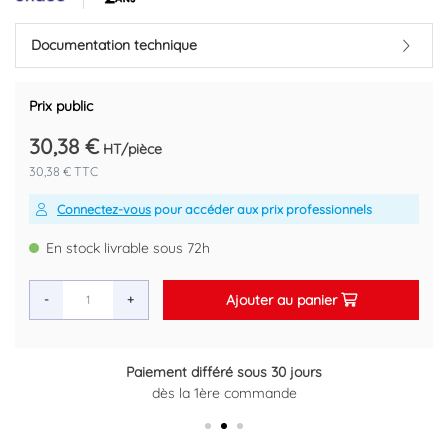
Code EAN : 3540730056696
Documentation technique
Prix public
30,38 €
HT/pièce
30,38 € TTC
Connectez-vous
pour accéder aux prix professionnels
En stock livrable sous 72h
Ajouter au panier
-
+
Paiement différé sous 30 jours
Retour gratuit sous 14 jours
dès la 1ère commande
Plus d'informations ici