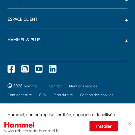
ESPACE CLIENT
+
HAMMEL & PLUS
+
2026
hammel
Contact
Mentions légales
Confidentialité
CGV
Plan du site
Gestion des cookies
Hammel, une entreprise certifiée, engagée et labellisée
Installer
www.robinetterie-hammel.fr