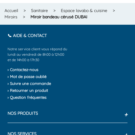
Accueil
>
Sanitaire
>
Espace lavabo & cuisine
>
Miroirs
>
Miroir bandeau cérusé DUBAI
📞 AIDE & CONTACT
Notre service client vous répond du
lundi au vendredi de 8h00 à 12h00
et de 14h00 à 17h30
› Contactez-nous
› Mot de passe oublié
› Suivre une commande
› Retourner un produit
› Question fréquentes
NOS PRODUITS
+
NOS SERVICES
+