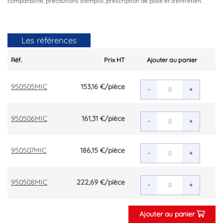
compatibilité, précautions d'emploi, prescription de pose et d'entretien.
Les références
Réf.
Prix HT
Ajouter au panier
950505MIC
153,16 €
/pièce
-
+
950506MIC
161,31 €
/pièce
-
+
950507MIC
186,15 €
/pièce
-
+
950508MIC
222,69 €
/pièce
-
+
Ajouter au panier