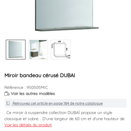
Miroir bandeau cérusé DUBAI
Référence : 950505MIC
Voir les autres modèles
Retrouvez cet article en
page 184
de notre catalogue
. Ce miroir à suspendre collection DUBAÏ propose un style
classique et sobre. . D'une largeur de 60 cm et d'une hauteur de
70cm, ce miroir de 3mm d'épaisseur est collé sur un panneau en
Voir les détails du produit