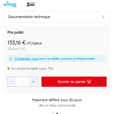
particules (MDF) d'épaisseur 16mm complétée par une tablette
en façade d'une profondeur de 12cm. . Le champ du miroir et la
tablette sont de couleur Cérusé assortie au meuble de salle de
bain de la même collection pour donner un esthétisme
Documentation technique
harmonieux à votre salle de bain. . Livré sans visserie de fixation
et ni applique.
Prix public
Marque : ELMER BY AYOR
Code EAN : 3383950804056
153,16 €
HT/pièce
153,16 € TTC
Connectez-vous
pour accéder aux prix professionnels
En stock livrable sous 72h
Ajouter au panier
-
+
Paiement différé sous 30 jours
Retour gratuit sous 14 jours
dès la 1ère commande
Plus d'informations ici