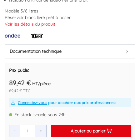
Isolation anti-condensation et anti-bruit
Modèle 3/6 litres
Réservoir blanc livré prêt à poser
Adaptable sur toutes cuvettes : fixations réglables en largeur et
Voir les détails du produit
en profondeur
Cuve en matériau de synthèse recyclable et anti-UV
Isolation anti-condensation de la cuve
Robinet flotteur silencieux NF classe acoustique 1
Documentation technique
Alimentation latérale droite ou gauche
Alimentation dessous pré-percée droite, gauche
Mécanisme NF
Prix public
Ligne fluide : facilite le nettoyage
89,42 €
Livré avec appui dorsal.
HT/pièce
89,42 € TTC
Marque : ONDEE
Code EAN : 3383956600003
Connectez-vous
pour accéder aux prix professionnels
En stock livrable sous 24h
Ajouter au panier
-
+