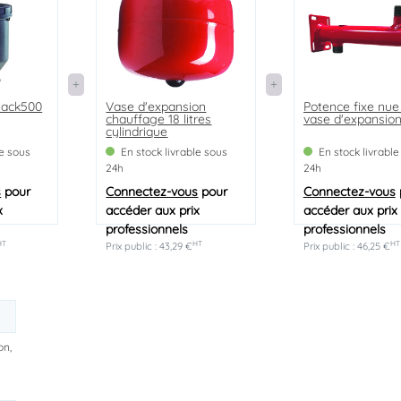
Black500
Vase d'expansion
Potence fixe nue
chauffage 18 litres
vase d'expansio
cylindrique
le sous
En stock livrable sous
En stock livrable
24h
24h
s
pour
Connectez-vous
pour
Connectez-vous
x
accéder aux prix
accéder aux prix
professionnels
professionnels
HT
HT
HT
Prix public : 43,29 €
Prix public : 46,25 €
on,