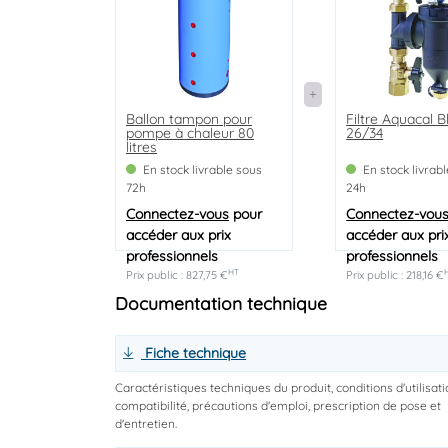
Ballon tampon pour
Filtre Aquacal 
pompe à chaleur 80
26/34
litres
En stock livrable sous
En stock livrab
72h
24h
Connectez-vous
pour
Connectez-vou
accéder aux prix
accéder aux pri
professionnels
professionnels
HT
Prix public : 827,75 €
Prix public : 218,16 €
Documentation technique
Fiche technique
Caractéristiques techniques du produit, conditions d'utilisati
compatibilité, précautions d'emploi, prescription de pose et
d'entretien.