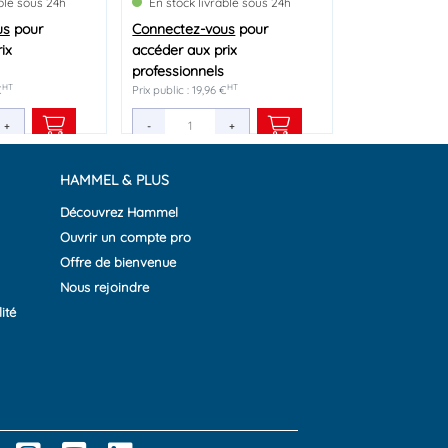
able sous 24h
able sous 24h
able sous 24h
En stock livrable sous 24h
En stock livrable sous 24h
us
us
us
pour
pour
pour
Connectez-vous
Connectez-vous
pour
pour
ix
ix
ix
accéder aux prix
accéder aux prix
professionnels
professionnels
HT
HT
HT
HT
HT
€
 €
€
Prix public : 19,96 €
Prix public : 13,24 €
+
+
+
-
-
+
+
HAMMEL & PLUS
Découvrez Hammel
Ouvrir un compte pro
Offre de bienvenue
Nous rejoindre
ité