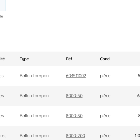
de
ité
Type
Réf.
Cond.
res
Ballon tampon
604511002
pièce
5
res
Ballon tampon
8000-50
pièce
6
res
Ballon tampon
8000-80
pièce
tres
Ballon tampon
8000-200
pièce
1 