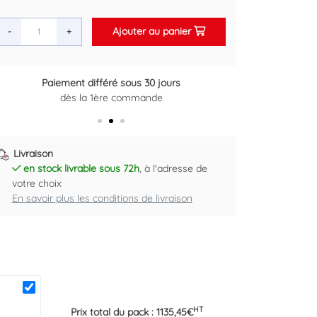
Ajouter au panier
-
+
Paiement différé sous 30 jours
Retour gratuit sous 14 jours
dès la 1ère commande
Plus d'informations ici
Livraison
en stock livrable sous 72h
, à l'adresse de
votre choix
En savoir plus les conditions de livraison
HT
Prix total du pack :
1135,45
€