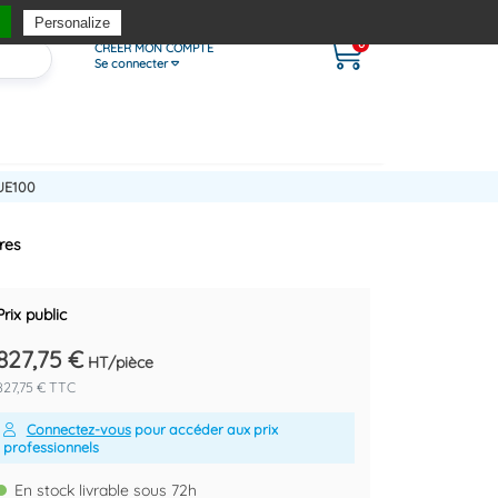
Personalize
0
CRÉER MON COMPTE
Se connecter
UE100
res
Prix public
827,75 €
HT/pièce
827,75 € TTC
Connectez-vous
pour accéder aux prix
professionnels
En stock livrable sous 72h