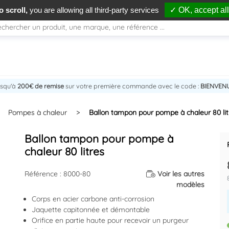
 scroll,
you are allowing all third-party services
✓ OK, accept all
usqu'à
200€ de remise
sur votre première commande avec le code :
BIENVEN
Pompes à chaleur
>
Ballon tampon pour pompe à chaleur 80 lit
Ballon tampon pour pompe à
chaleur 80 litres
Référence : 8000-80
Voir les autres
modèles
Corps en acier carbone anti-corrosion
Jaquette capitonnée et démontable
Orifice en partie haute pour recevoir un purgeur