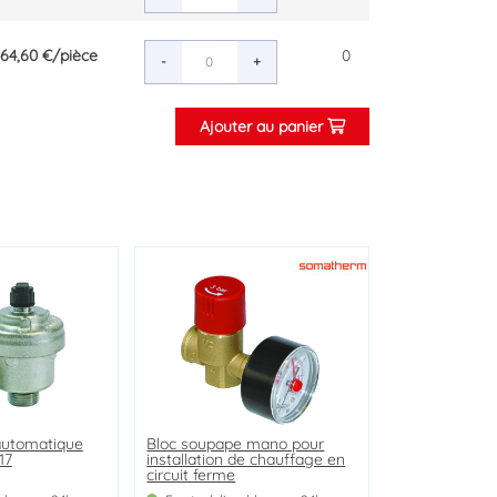
464,60 €
/pièce
0
-
+
Ajouter au panier
 automatique
 automatique
atique à
Bloc soupape mano pour
Robinet de vidange laiton
17
le liquide
installation de chauffage en
brut M15/21 à boisseau et
circuit ferme
presse étouppe