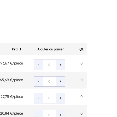
Prix HT
Ajouter au panier
Qt.
93,67 €
/pièce
0
-
+
65,69 €
/pièce
0
-
+
827,75 €
/pièce
0
-
+
020,84 €
/pièce
0
-
+