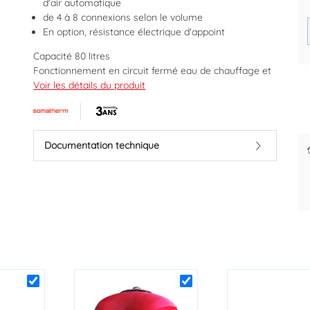
d'air automatique
de 4 à 8 connexions selon le volume
En option, résistance électrique d'appoint
Capacité 80 litres
Fonctionnement en circuit fermé eau de chauffage et
Des prix justes et personnalisés
eau glacée.
Voir les détails du produit
pour les pros
Température maxi. 110°C
Pression maxi. 6 bars.
Marque : SOMATHERM
Documentation technique
Code EAN : 3383958000801