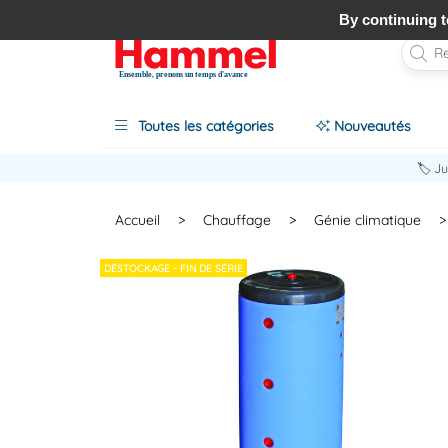
By continuing to
Ensemble, prenons un temps d'avance
Toutes les catégories
Nouveautés
🏷️ J
Accueil
>
Chauffage
>
Génie climatique
>
DÉSTOCKAGE - FIN DE SÉRIE